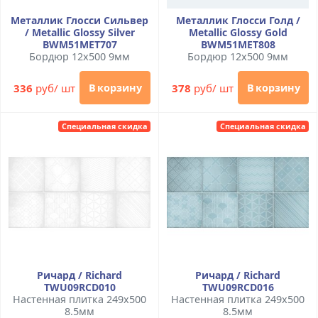
Металлик Глосси Сильвер
Металлик Глосси Голд /
/ Metallic Glossy Silver
Metallic Glossy Gold
BWM51MET707
BWM51MET808
Бордюр 12x500 9мм
Бордюр 12x500 9мм
336
руб/ шт
378
руб/ шт
В корзину
В корзину
Специальная скидка
Специальная скидка
Ричард / Richard
Ричард / Richard
TWU09RCD010
TWU09RCD016
Настенная плитка 249x500
Настенная плитка 249x500
8.5мм
8.5мм