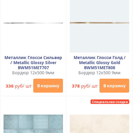
Металлик Глосси Сильвер
Металлик Глосси Голд /
/ Metallic Glossy Silver
Metallic Glossy Gold
BWM51MET707
BWM51MET808
Бордюр 12x500 9мм
Бордюр 12x500 9мм
336
руб/ шт
378
руб/ шт
В корзину
В корзину
Специальная скидка