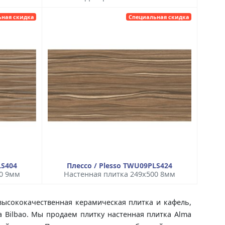
ьная скидка
Специальная скидка
LS404
Плессо / Plesso TWU09PLS424
00 9мм
Настенная плитка 249x500 8мм
высококачественная керамическая плитка и кафель,
a Bilbao. Мы продаем плитку настенная плитка Alma