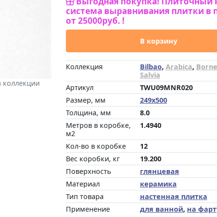
Выгодная покупка! Плиточный 
система выравнивания плитки в 
от 25000руб. !
В корзину
Коллекция
Bilbao
,
Arabica
,
Born
Salvia
з коллекции
Артикул
TWU09MNR020
Размер, мм
249x500
Толщина, мм
8.0
Метров в коробке,
1.4940
м2
Кол-во в коробке
12
Вес коробки, кг
19.200
Поверхность
глянцевая
Материал
керамика
Тип товара
настенная плитка
Применение
для ванной
,
на фарт