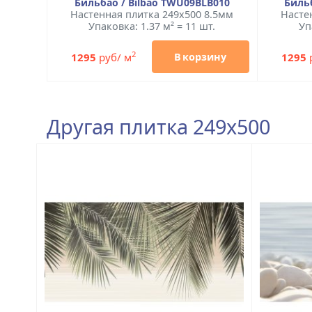
Бильбао / Bilbao TWU09BLB010
Биль
Настенная плитка 249x500 8.5мм
Насте
Упаковка: 1.37 м² = 11 шт.
Уп
2
1295
руб/ м
1295
В корзину
Другая плитка 249x500