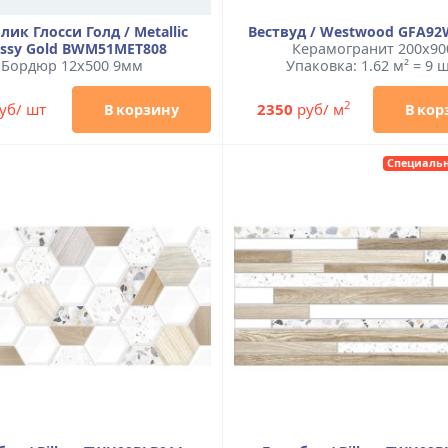
лик Глосси Голд / Metallic
Вествуд / Westwood GFA9
ossy Gold BWM51MET808
Керамогранит 200x90
Бордюр 12x500 9мм
Упаковка: 1.62 м² = 9 ш
2
уб/ шт
2350
руб/ м
В корзину
В кор
Специальн