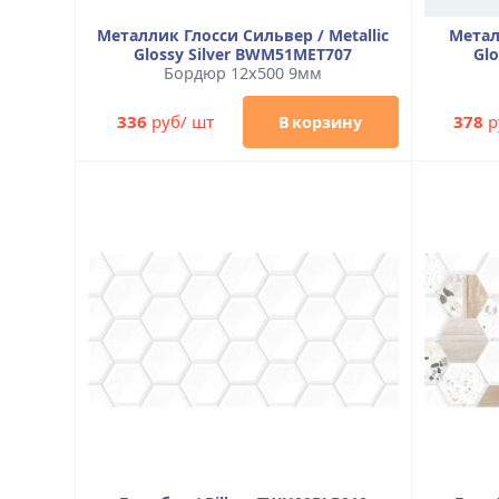
Металлик Глосси Сильвер / Metallic
Метал
Glossy Silver BWM51MET707
Gl
Бордюр 12x500 9мм
336
руб/ шт
378
р
В корзину