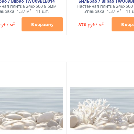
бао / Bilbao TWU09BLB014
Бильбао / Bilbao TWU09B
нная плитка 249x500 8.5мм
Настенная плитка 249x500
аковка: 1.37 м² = 11 шт.
Упаковка: 1.37 м² = 11 
2
2
руб/ м
870
руб/ м
В корзину
В кор