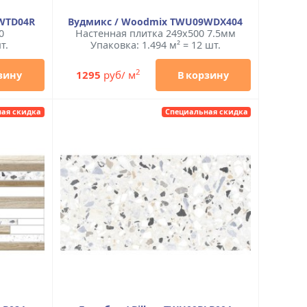
2WTD04R
Вудмикс / Woodmix TWU09WDX404
0
Настенная плитка 249x500 7.5мм
т.
Упаковка: 1.494 м² = 12 шт.
2
1295
руб/ м
зину
В корзину
ая скидка
Специальная скидка