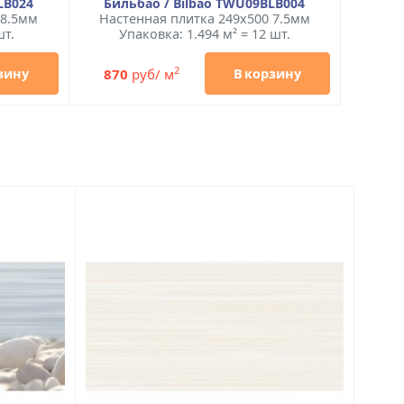
LB024
Бильбао / Bilbao TWU09BLB004
 8.5мм
Настенная плитка 249x500 7.5мм
шт.
Упаковка: 1.494 м² = 12 шт.
2
870
руб/ м
зину
В корзину