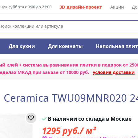
ик-суббота с 9:00 до 21:00
3D дизайн-проект
Акции
До
Для кухни
Для комнаты
Напольная пли
ый клей + система выравнивания плитки
в подарок от 250
еделах МКАД при заказе от 10000 руб.
условия доставки
a Ceramica TWU09MNR020 2
В наличии со склада в Москве
1295
руб./ м²