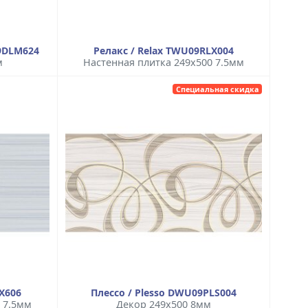
9DLM624
Релакс / Relax TWU09RLX004
м
Настенная плитка 249x500 7.5мм
Специальная скидка
X606
Плессо / Plesso DWU09PLS004
 7.5мм
Декор 249x500 8мм