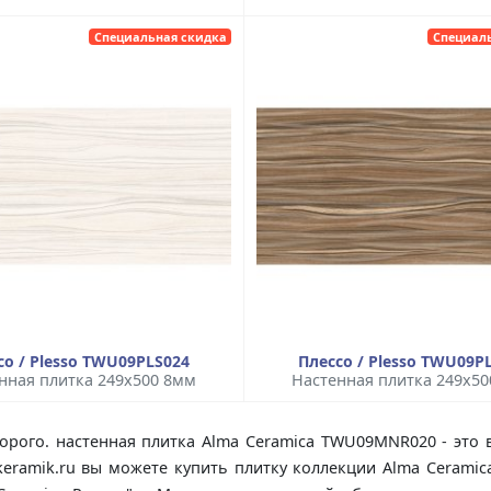
Специальная скидка
Специал
со / Plesso TWU09PLS024
Плессо / Plesso TWU09P
нная плитка 249x500 8мм
Настенная плитка 249x5
рого. настенная плитка Alma Ceramica TWU09MNR020 - это 
keramik.ru вы можете купить плитку коллекции Alma Ceramic