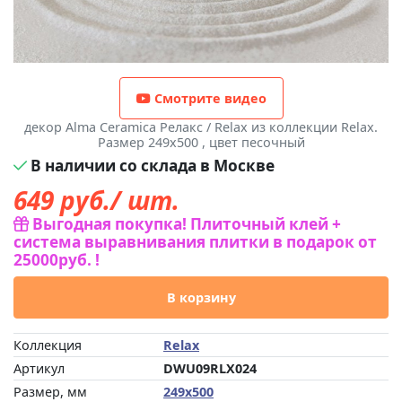
Смотрите видео
декор Alma Ceramica Релакс / Relax из коллекции Relax.
Размер 249x500 , цвет песочный
В наличии со склада в Москве
649
руб./ шт.
Выгодная покупка! Плиточный клей +
система выравнивания плитки в подарок от
25000руб. !
В корзину
Коллекция
Relax
Артикул
DWU09RLX024
Размер, мм
249x500