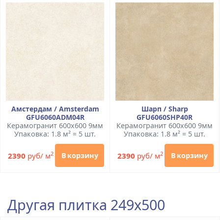
Амстердам / Amsterdam
Шарп / Sharp
GFU6060ADM04R
GFU6060SHP40R
Керамогранит 600x600 9мм
Керамогранит 600x600 9мм
Упаковка: 1.8 м² = 5 шт.
Упаковка: 1.8 м² = 5 шт.
2
2
2390
руб/ м
2390
руб/ м
В корзину
В корзину
Другая плитка 249x500