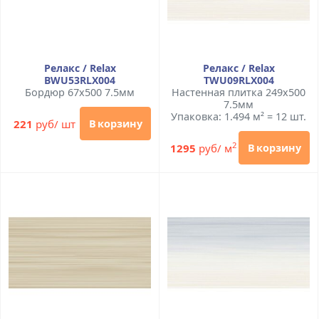
Релакс / Relax
Релакс / Relax
BWU53RLX004
TWU09RLX004
Бордюр 67x500 7.5мм
Настенная плитка 249x500
7.5мм
Упаковка: 1.494 м² = 12 шт.
221
руб/ шт
В корзину
2
1295
руб/ м
В корзину