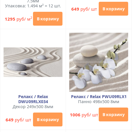
7.5мм
Упаковка: 1.494 м² = 12 шт.
649
руб/ шт
В корзину
2
1295
руб/ м
В корзину
Релакс / Relax
Релакс / Relax PWU09RLX1
DWU09RLX034
Панно 498x500 8мм
Декор 249x500 8мм
1006
руб/ шт
В корзину
649
руб/ шт
В корзину