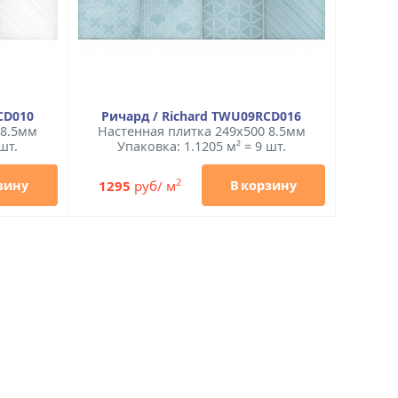
CD010
Ричард / Richard TWU09RCD016
 8.5мм
Настенная плитка 249x500 8.5мм
шт.
Упаковка: 1.1205 м² = 9 шт.
2
1295
руб/ м
зину
В корзину