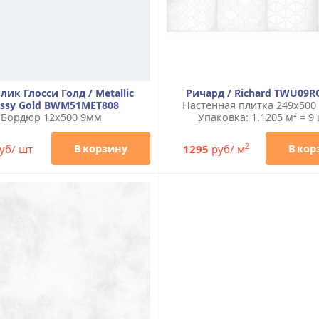
лик Глосси Голд / Metallic
Ричард / Richard TWU09R
ossy Gold BWM51MET808
Настенная плитка 249x500
Бордюр 12x500 9мм
Упаковка: 1.1205 м² = 9 
2
уб/ шт
1295
руб/ м
В корзину
В кор