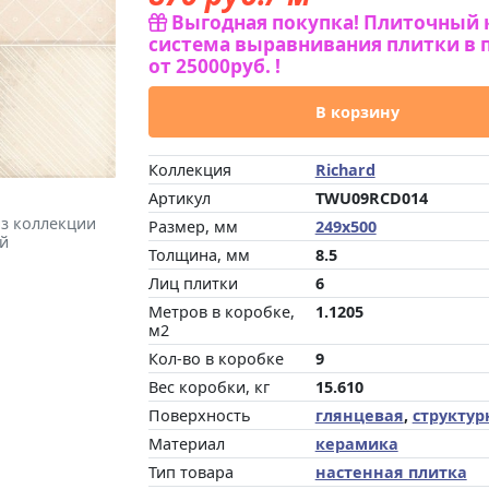
Выгодная покупка! Плиточный 
система выравнивания плитки в 
от 25000руб. !
В корзину
Коллекция
Richard
Артикул
TWU09RCD014
из коллекции
Размер, мм
249x500
ый
Толщина, мм
8.5
Лиц плитки
6
Метров в коробке,
1.1205
м2
Кол-во в коробке
9
Вес коробки, кг
15.610
Поверхность
глянцевая
,
структур
Материал
керамика
Тип товара
настенная плитка