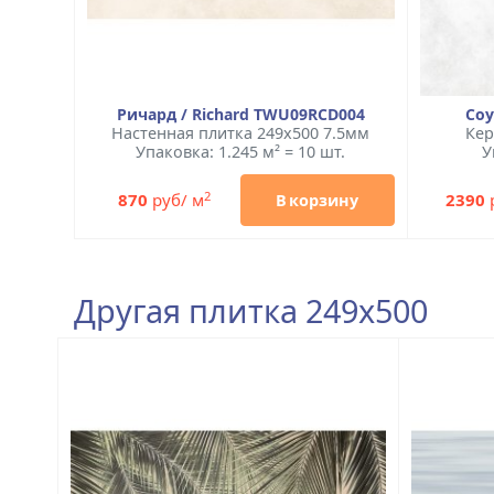
Ричард / Richard TWU09RCD004
Соу
Настенная плитка 249x500 7.5мм
Кер
Упаковка: 1.245 м² = 10 шт.
У
2
870
руб/ м
2390
В корзину
Другая плитка 249x500