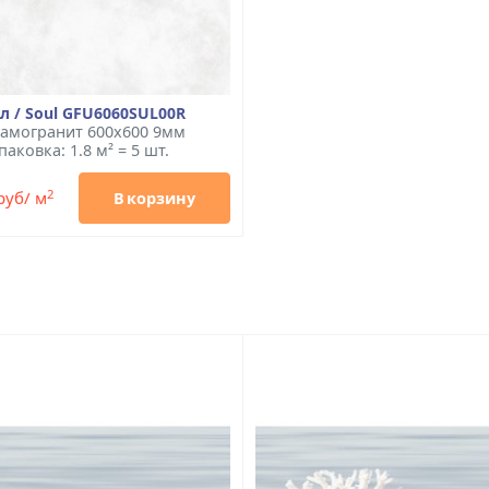
л / Soul GFU6060SUL00R
амогранит 600x600 9мм
паковка: 1.8 м² = 5 шт.
2
руб/ м
В корзину