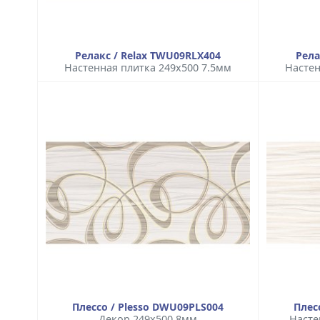
Релакс / Relax TWU09RLX404
Рела
Настенная плитка 249x500 7.5мм
Настен
Плессо / Plesso DWU09PLS004
Плес
Декор 249x500 8мм
Насте