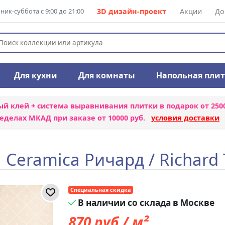
ик-суббота с 9:00 до 21:00
3D дизайн-проект
Акции
До
Для кухни
Для комнаты
Напольная пли
ый клей + система выравнивания плитки
в подарок от 250
еделах МКАД при заказе от 10000 руб.
условия доставки
 Ceramica Ричард / Richar
Специальная скидка
В наличии со склада в Москве
870
руб./ м²