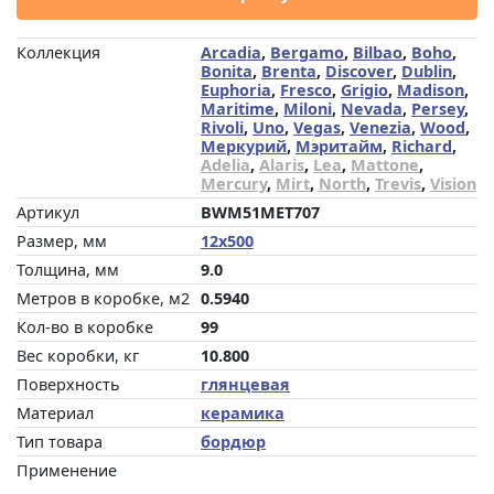
Коллекция
Arcadia
,
Bergamo
,
Bilbao
,
Boho
,
Bonita
,
Brenta
,
Discover
,
Dublin
,
Euphoria
,
Fresco
,
Grigio
,
Madison
,
Maritime
,
Miloni
,
Nevada
,
Persey
,
Rivoli
,
Uno
,
Vegas
,
Venezia
,
Wood
,
Меркурий
,
Мэритайм
,
Richard
,
Adelia
,
Alaris
,
Lea
,
Mattone
,
Mercury
,
Mirt
,
North
,
Trevis
,
Vision
Артикул
BWM51MET707
Размер, мм
12x500
Толщина, мм
9.0
Метров в коробке, м2
0.5940
Кол-во в коробке
99
Вес коробки, кг
10.800
Поверхность
глянцевая
Материал
керамика
Тип товара
бордюр
Применение