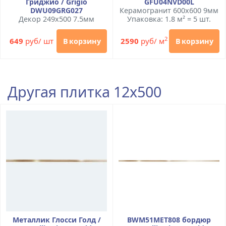
Гриджио / Grigio
GFU04NVD00L
DWU09GRG027
Керамогранит 600x600 9мм
Декор 249x500 7.5мм
Упаковка: 1.8 м² = 5 шт.
2
649
руб/ шт
2590
руб/ м
В корзину
В корзину
Другая плитка 12x500
Металлик Глосси Голд /
BWM51MET808 бордюр