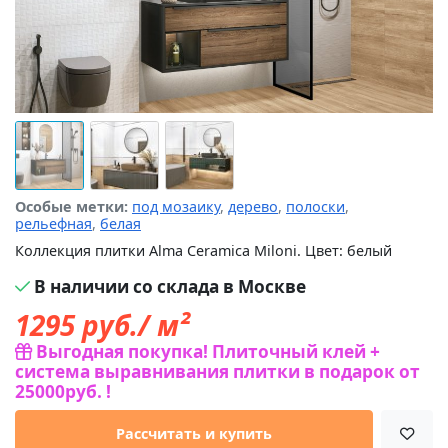
Особые метки:
под мозаику
,
дерево
,
полоски
,
рельефная
,
белая
Коллекция плитки Alma Ceramica Miloni. Цвет: белый
В наличии со склада в Москве
1295
руб./ м²
Выгодная покупка! Плиточный клей +
система выравнивания плитки в подарок от
25000руб. !
Рассчитать и купить