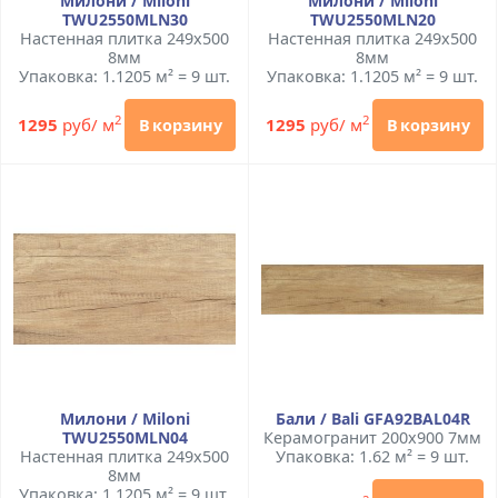
Милони / Miloni
Милони / Miloni
TWU2550MLN30
TWU2550MLN20
Настенная плитка 249x500
Настенная плитка 249x500
8мм
8мм
Упаковка: 1.1205 м² = 9 шт.
Упаковка: 1.1205 м² = 9 шт.
2
2
1295
руб/ м
1295
руб/ м
В корзину
В корзину
Милони / Miloni
Бали / Bali GFA92BAL04R
TWU2550MLN04
Керамогранит 200x900 7мм
Настенная плитка 249x500
Упаковка: 1.62 м² = 9 шт.
8мм
Упаковка: 1.1205 м² = 9 шт.