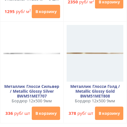
2
2350
руб/ м
В корзину
2
1295
руб/ м
В корзину
Металлик Глосси Сильвер
Металлик Глосси Голд /
/ Metallic Glossy Silver
Metallic Glossy Gold
BWM51MET707
BWM51MET808
Бордюр 12x500 9мм
Бордюр 12x500 9мм
336
руб/ шт
378
руб/ шт
В корзину
В корзину