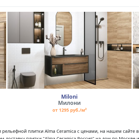
Miloni
Милони
от 1295 руб./м²
ии рельефной плитки Alma Ceramica с ценами, на нашем сайте
м доставку плитки "Alma Ceramica Россия" на дом по Москве 