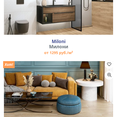
Miloni
Милони
от 1295 руб./м²
Хит!