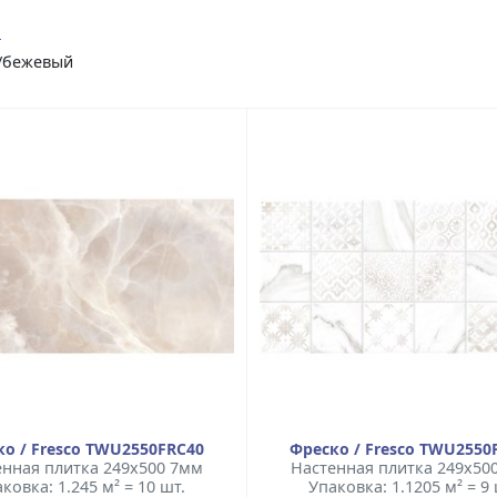
ы
й/бежевый
о / Fresco TWU2550FRC40
Фреско / Fresco TWU2550
енная плитка 249x500 7мм
Настенная плитка 249x50
ковка: 1.245 м² = 10 шт.
Упаковка: 1.1205 м² = 9 