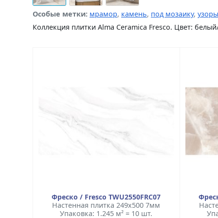
Особые метки:
мрамор
,
камень
,
под мозаику
,
узор
Коллекция плитки Alma Ceramica Fresco. Цвет: белы
Фреско / Fresco TWU2550FRC07
Фреск
Настенная плитка 249x500 7мм
Наст
Упаковка: 1.245 м² = 10 шт.
Упа