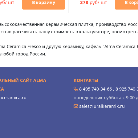
уб/ шт
378
руб/ шт
В корзину
В кор
 высококачественная керамическая плитка, производство Росс
гкостью рассчитать нашу стоимость в калькуляторе, посмотрет
lma Ceramica Fresco и другую керамику, кафель "Alma Ceramica
любой город России.
ЛЬНЫЙ САЙТ ALMA
КОНТАКТЫ
CA
8 495 740-34-66
,
8 925 740-
ceramica.ru
понедельник-суббота с 9:00 д
sales@uralkeramik.ru