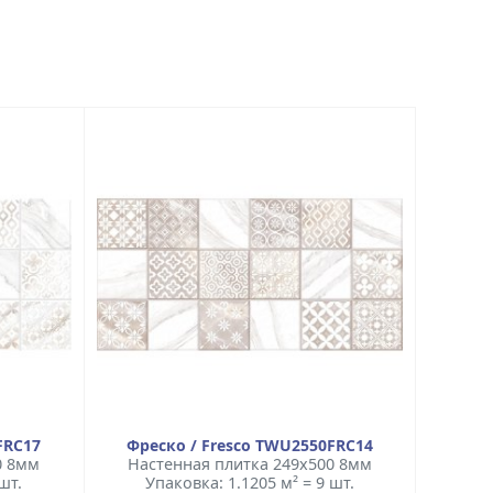
FRC17
Фреско / Fresco TWU2550FRC14
0 8мм
Настенная плитка 249x500 8мм
шт.
Упаковка: 1.1205 м² = 9 шт.