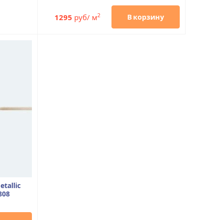
2
1295
руб/ м
В корзину
tallic
808