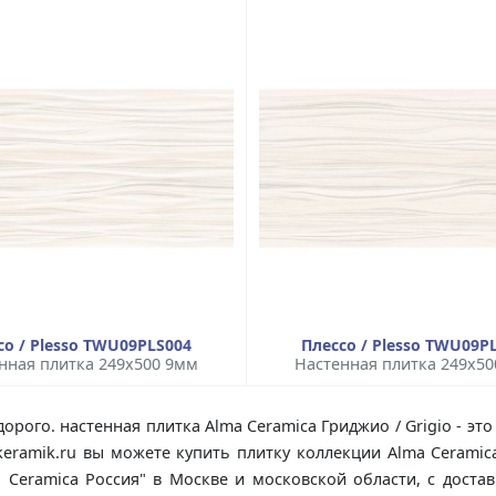
со / Plesso TWU09PLS004
Плессо / Plesso TWU09P
нная плитка 249x500 9мм
Настенная плитка 249x5
дорого. настенная плитка Alma Ceramica Гриджио / Grigio - э
keramik.ru вы можете купить плитку коллекции Alma Ceramic
ma Ceramica Россия" в Москве и московской области, с дост