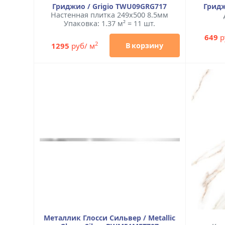
Гриджио / Grigio TWU09GRG717
Гридж
Настенная плитка 249x500 8.5мм
Упаковка: 1.37 м² = 11 шт.
649
р
2
1295
руб/ м
В корзину
Металлик Глосси Сильвер / Metallic