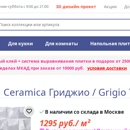
ик-суббота с 9:00 до 21:00
3D дизайн-проект
Акции
До
Для кухни
Для комнаты
Напольная пли
ый клей + система выравнивания плитки
в подарок от 250
еделах МКАД при заказе от 10000 руб.
условия доставки
 Ceramica Гриджио / Grigi
В наличии со склада в Москве
1295
руб./ м²