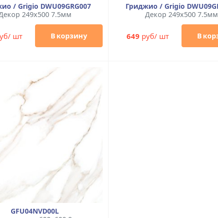
ио / Grigio DWU09GRG007
Гриджио / Grigio DWU09G
Декор 249x500 7.5мм
Декор 249x500 7.5м
уб/ шт
649
руб/ шт
В корзину
В кор
GFU04NVD00L