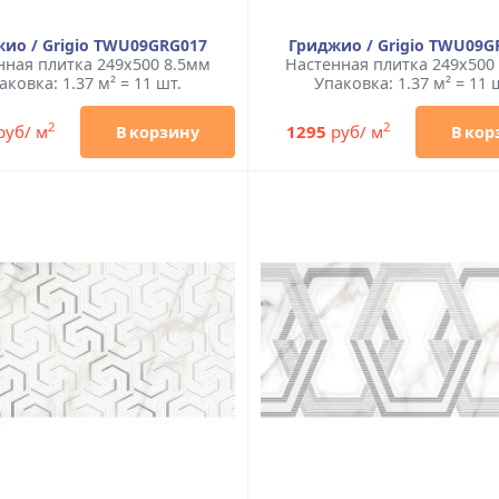
ио / Grigio TWU09GRG017
Гриджио / Grigio TWU09G
нная плитка 249x500 8.5мм
Настенная плитка 249x500
аковка: 1.37 м² = 11 шт.
Упаковка: 1.37 м² = 11 
2
2
руб/ м
1295
руб/ м
В корзину
В кор