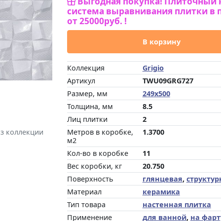
Выгодная покупка! Плиточный 
система выравнивания плитки в 
от 25000руб. !
В корзину
Коллекция
Grigio
Артикул
TWU09GRG727
Размер, мм
249x500
Толщина, мм
8.5
Лиц плитки
2
из коллекции
Метров в коробке,
1.3700
м2
Кол-во в коробке
11
Вес коробки, кг
20.750
Поверхность
глянцевая
,
структур
Материал
керамика
Тип товара
настенная плитка
Применение
для ванной
,
на фарт