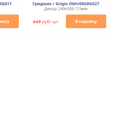
RG017
Гриджио / Grigio DWU09GRG027
м
Декор 249x500 7.5мм
649
руб/ шт
зину
В корзину