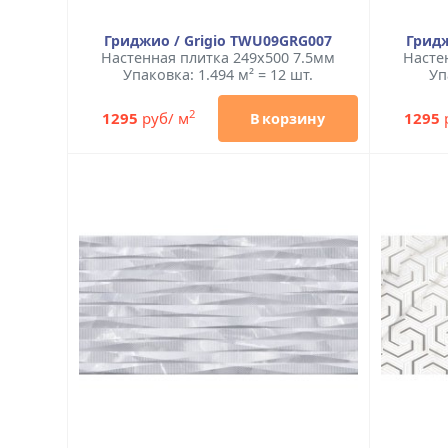
Гриджио / Grigio TWU09GRG007
Гридж
Настенная плитка 249x500 7.5мм
Насте
Упаковка: 1.494 м² = 12 шт.
Уп
2
1295
руб/ м
1295
В корзину