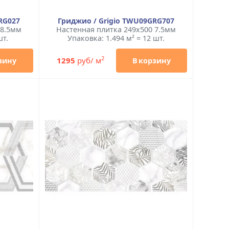
RG027
Гриджио / Grigio TWU09GRG707
 8.5мм
Настенная плитка 249x500 7.5мм
шт.
Упаковка: 1.494 м² = 12 шт.
2
1295
руб/ м
зину
В корзину