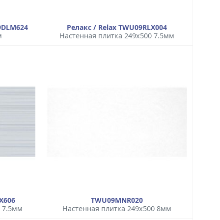
9DLM624
Релакс / Relax TWU09RLX004
м
Настенная плитка 249x500 7.5мм
X606
TWU09MNR020
 7.5мм
Настенная плитка 249x500 8мм