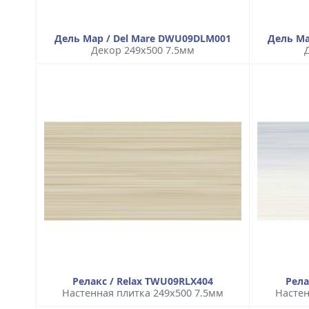
Дель Мар / Del Mare DWU09DLM001
Дель Ма
Декор 249x500 7.5мм
Релакс / Relax TWU09RLX404
Рела
Настенная плитка 249x500 7.5мм
Настен