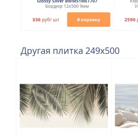
Glossy Silver BWM51MET707
Кер
Бордюр 12x500 9мм
У
336
руб/ шт
2590
В корзину
Другая плитка 249x500