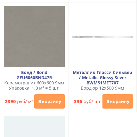
Бонд / Bond
Металлик Глосси Сильвер
GFU6060BND47R
/ Metallic Glossy Silver
Керамогранит 600x600 9мм
BWM51MET707
Упаковка: 1.8 м² = 5 шт.
Бордюр 12x500 9мм
2
2390
руб/ м
336
руб/ шт
В корзину
В корзину