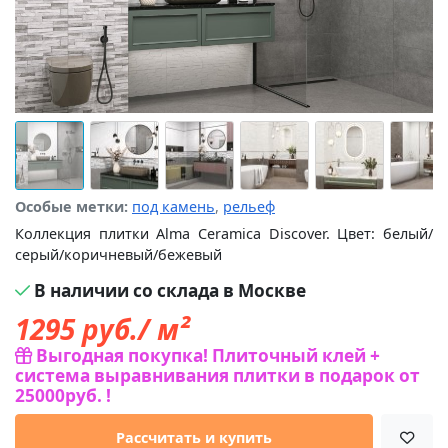
Особые метки:
под камень
,
рельеф
Коллекция плитки Alma Ceramica Discover. Цвет: белый/
серый/коричневый/бежевый
В наличии со склада в Москве
1295
руб./ м²
Выгодная покупка! Плиточный клей +
система выравнивания плитки в подарок от
25000руб. !
Рассчитать и купить