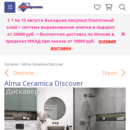
С 1 по 15 августа
Выгодная покупка! Плиточный
клей + система выравнивания плитки
в подарок
×
от 25000 руб. + бесплатная доставка по Москве в
пределах МКАД при заказе от 10000 руб.
условия
доставки
Каталог
/
Alma Ceramica Discover
Destone
Dixon
Alma Ceramica Discover
Дискавер