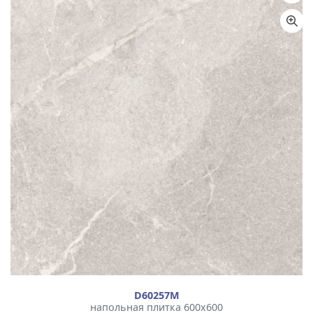
D60257М
напольная плитка 600x600