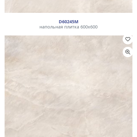
D60245М
напольная плитка 600x600