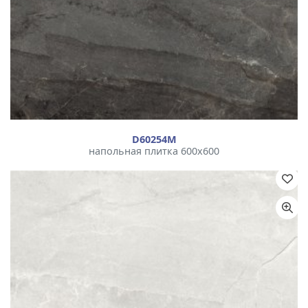
D60254М
напольная плитка 600x600