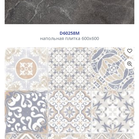
D60258М
напольная плитка 600x600