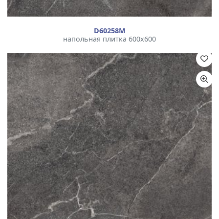
D60258М
напольная плитка 600x600