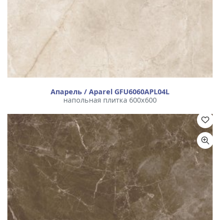
Апарель / Aparel GFU6060APL04L
напольная плитка 600x600