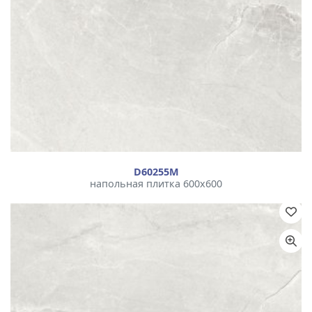
D60255М
напольная плитка 600x600