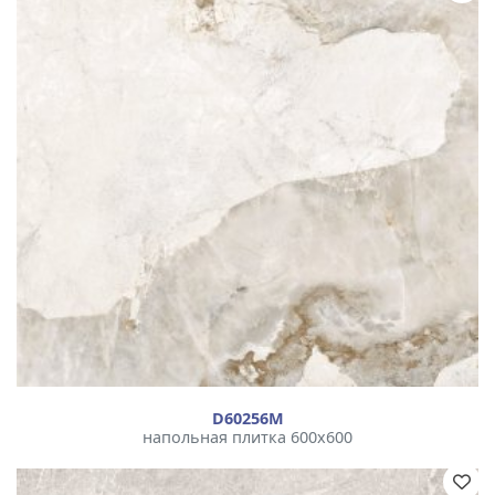
D60256М
напольная плитка 600x600