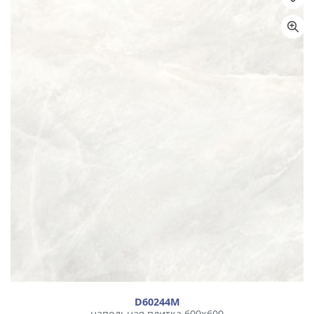
Назначение
Цвет
Размер
Тип плитки
D60244М
напольная плитка 600x600