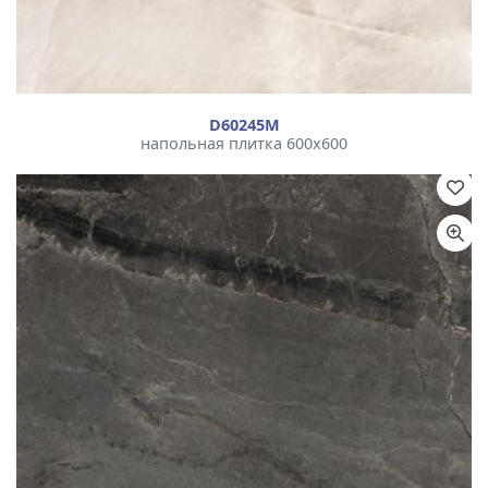
D60245М
напольная плитка 600x600