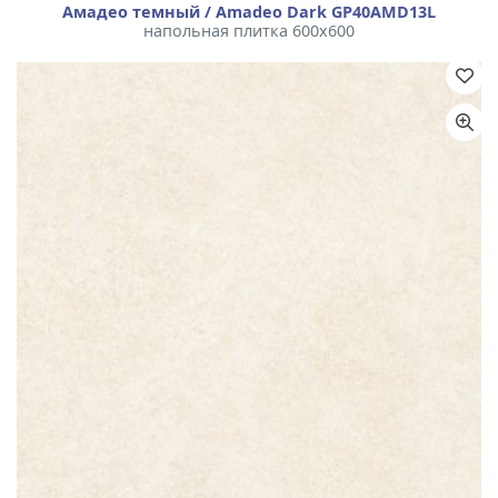
Амадео темный / Amadeo Dark GP40AMD13L
напольная плитка 600x600