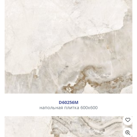
D60256М
напольная плитка 600x600