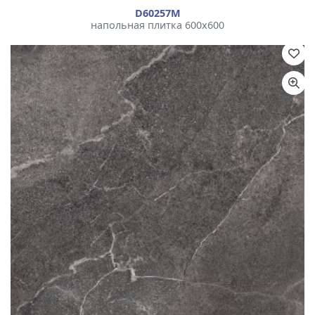
D60257М
напольная плитка 600x600