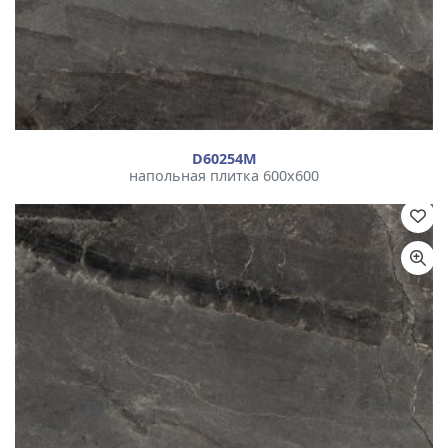
D60254М
напольная плитка 600x600