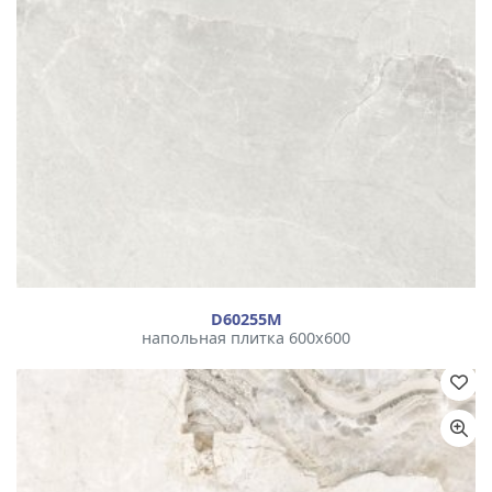
D60255М
напольная плитка 600x600