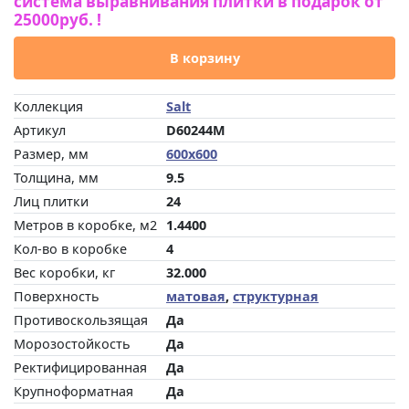
система выравнивания плитки в подарок от
25000руб. !
В корзину
Коллекция
Salt
Артикул
D60244М
Размер, мм
600x600
Толщина, мм
9.5
Лиц плитки
24
Метров в коробке, м2
1.4400
Кол-во в коробке
4
Вес коробки, кг
32.000
Поверхность
матовая
,
структурная
Противоскользящая
Да
Морозостойкость
Да
Ректифицированная
Да
Крупноформатная
Да