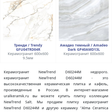
Тренди / Trendy
Амадео темный / Amadeo
GFU04TRD04R
Dark GP40AMD13L
Керамогранит 600x600
Керамогранит 600x600
9.5мм
Керамогранит NewTrend D60244М недорого.
керамогранит NewTrend D60244М - это
высококачественная керамическая плитка и кафель,
произведенные в России. В интернет-магазине
uralkeramik.ru вы можете купить плитку коллекции
NewTrend Salt. Мы продаем плитку керамогранит
NewTrend D60244М и другую керамику "Alma Ceramica