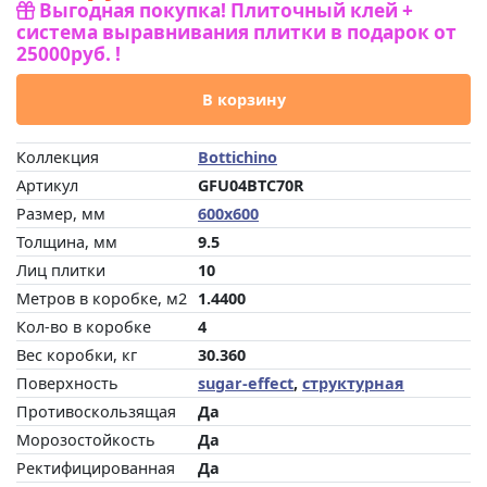
Выгодная покупка! Плиточный клей +
система выравнивания плитки в подарок от
25000руб. !
В корзину
Коллекция
Bottichino
Артикул
GFU04BTC70R
Размер, мм
600x600
Толщина, мм
9.5
Лиц плитки
10
Метров в коробке, м2
1.4400
Кол-во в коробке
4
Вес коробки, кг
30.360
Поверхность
sugar-effect
,
структурная
Противоскользящая
Да
Морозостойкость
Да
Ректифицированная
Да