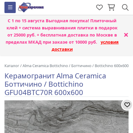
С 1 по 15 августа
Выгодная покупка! Плиточный
клей + система выравнивания плитки
в подарок
×
от 25000 руб. + бесплатная доставка по Москве в
пределах МКАД при заказе от 10000 руб.
условия
доставки
Каталог
/
Alma Ceramica Bottichino
/
Боттичино / Bottichino 600x600
Керамогранит Alma Ceramica
Боттичино / Bottichino
GFU04BTC70R 600x600