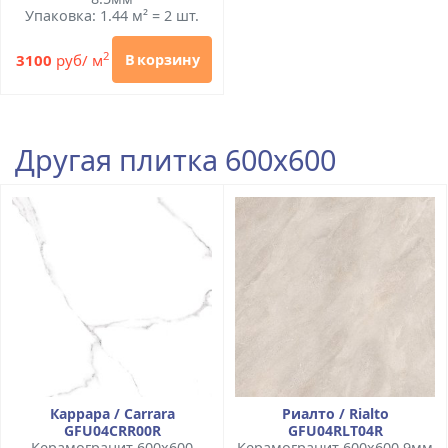
Упаковка: 1.44 м² = 2 шт.
2
3100
руб/ м
В корзину
Другая плитка 600x600
Каррара / Carrara
Риалто / Rialto
GFU04CRR00R
GFU04RLT04R
Керамогранит 600x600
Керамогранит 600x600 9мм