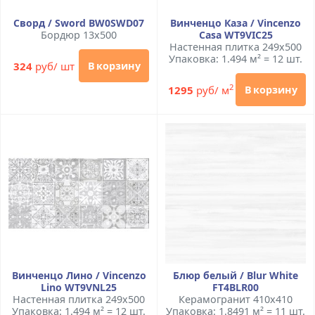
Сворд / Sword BW0SWD07
Винченцо Каза / Vincenzo
Бордюр 13x500
Casa WT9VIC25
Настенная плитка 249x500
Упаковка: 1.494 м² = 12 шт.
324
руб/ шт
В корзину
2
1295
руб/ м
В корзину
Винченцо Лино / Vincenzo
Блюр белый / Blur White
Lino WT9VNL25
FT4BLR00
Настенная плитка 249x500
Керамогранит 410x410
Упаковка: 1.494 м² = 12 шт.
Упаковка: 1.8491 м² = 11 шт.