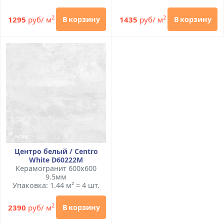
2
2
1295
руб/ м
1435
руб/ м
В корзину
В корзину
Центро белый / Centro
White D60222M
Керамогранит 600x600
9.5мм
Упаковка: 1.44 м² = 4 шт.
2
2390
руб/ м
В корзину