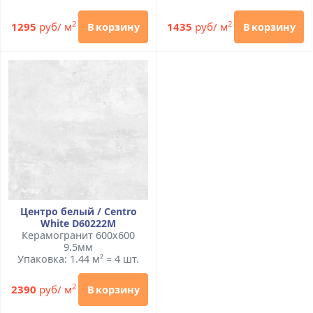
2
2
1295
руб/ м
1435
руб/ м
В корзину
В корзину
Центро белый / Centro
White D60222M
Керамогранит 600x600
9.5мм
Упаковка: 1.44 м² = 4 шт.
2
2390
руб/ м
В корзину