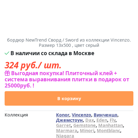
бордюр NewTrend Сворд / Sword из коллекции Vincenzo.
Размер 13x500 , цвет серый
В наличии со склада в Москве
324
руб./ шт.
Выгодная покупка! Плиточный клей +
система выравнивания плитки в подарок от
25000руб. !
В корзину
Коллекция
Konor
,
Vincenzo
,
Винченцо
,
Джемстоун
,
Dax
,
Eden
,
Fly
,
Garret
,
Gemstone
,
Manhattan
,
Marmara
,
Minori
,
Montblanc
,
Niagara