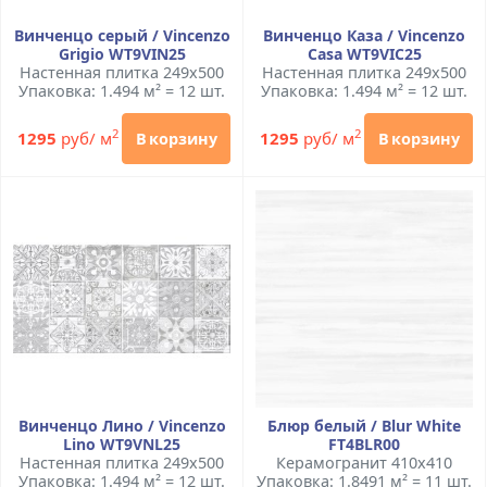
Винченцо серый / Vincenzo
Винченцо Каза / Vincenzo
Grigio WT9VIN25
Casa WT9VIC25
Настенная плитка 249x500
Настенная плитка 249x500
Упаковка: 1.494 м² = 12 шт.
Упаковка: 1.494 м² = 12 шт.
2
2
1295
руб/ м
1295
руб/ м
В корзину
В корзину
Винченцо Лино / Vincenzo
Блюр белый / Blur White
Lino WT9VNL25
FT4BLR00
Настенная плитка 249x500
Керамогранит 410x410
Упаковка: 1.494 м² = 12 шт.
Упаковка: 1.8491 м² = 11 шт.