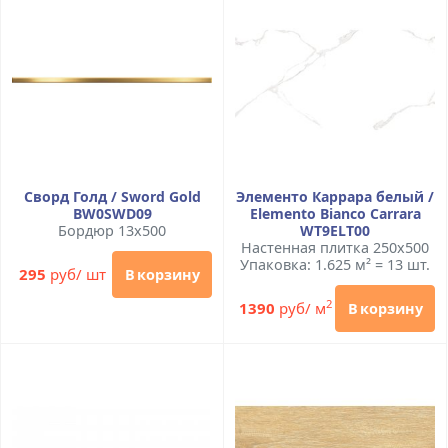
Сворд Голд / Sword Gold
Элементо Каррара белый /
BW0SWD09
Elemento Bianco Carrara
Бордюр 13x500
WT9ELT00
Настенная плитка 250x500
Упаковка: 1.625 м² = 13 шт.
295
руб/ шт
В корзину
2
1390
руб/ м
В корзину