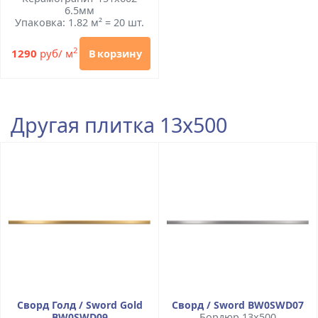
6.5мм
Упаковка: 1.82 м² = 20 шт.
2
1290
руб/ м
В корзину
Другая плитка 13x500
Сворд Голд / Sword Gold
Сворд / Sword BW0SWD07
BW0SWD09
Бордюр 13x500