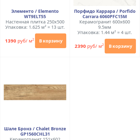
Элементо / Elemento
Порфидо Каррара / Porfido
WT9ELT55
Carrara 6060PFC15M
Настенная плитка 250x500
Керамогранит 600x600
Упаковка: 1.625 м² = 13 шт.
9.5мм
Упаковка: 1.44 м² = 4 шт.
2
1390
руб/ м
В корзину
2
2390
руб/ м
В корзину
Шале Бронз / Chalet Bronze
GP1560CHL31
Керамогранит 151x602