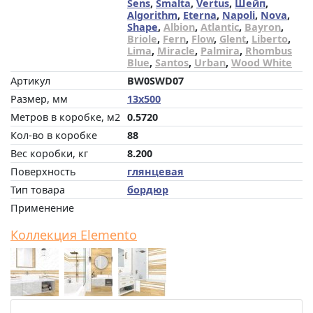
Sens
,
Smalta
,
Vertus
,
Шейп
,
Algorithm
,
Eterna
,
Napoli
,
Nova
,
Shape
,
Albion
,
Atlantic
,
Bayron
,
Briole
,
Fern
,
Flow
,
Glent
,
Liberto
,
Lima
,
Miracle
,
Palmira
,
Rhombus
Blue
,
Santos
,
Urban
,
Wood White
Артикул
BW0SWD07
Размер, мм
13x500
Метров в коробке, м2
0.5720
Кол-во в коробке
88
Вес коробки, кг
8.200
Поверхность
глянцевая
Тип товара
бордюр
Применение
Коллекция Elemento