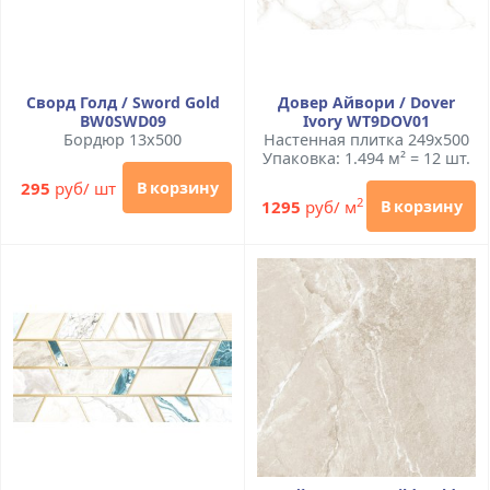
Сворд Голд / Sword Gold
Довер Айвори / Dover
BW0SWD09
Ivory WT9DOV01
Бордюр 13x500
Настенная плитка 249x500
Упаковка: 1.494 м² = 12 шт.
295
руб/ шт
В корзину
2
1295
руб/ м
В корзину