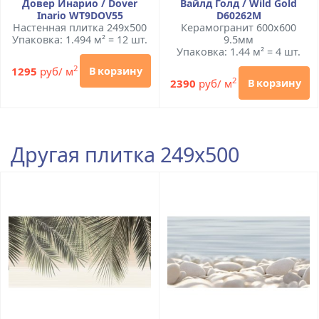
Довер Инарио / Dover
Вайлд Голд / Wild Gold
Inario WT9DOV55
D60262M
Настенная плитка 249x500
Керамогранит 600x600
Упаковка: 1.494 м² = 12 шт.
9.5мм
Упаковка: 1.44 м² = 4 шт.
2
1295
руб/ м
В корзину
2
2390
руб/ м
В корзину
Другая плитка 249x500