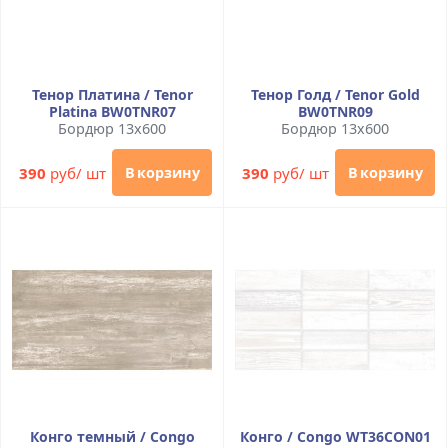
Тенор Платина / Tenor
Тенор Голд / Tenor Gold
Platina BW0TNR07
BW0TNR09
Бордюр 13x600
Бордюр 13x600
390
руб/ шт
390
руб/ шт
В корзину
В корзину
Конго темный / Congo
Конго / Congo WT36CON01