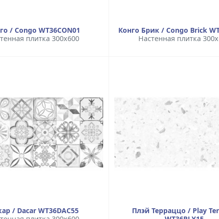
го / Congo WT36CON01
Конго Брик / Congo Brick 
тенная плитка 300x600
Настенная плитка 300x
ар / Dacar WT36DAC55
Плэй Терраццо / Play Ter
тенная плитка 300x600
WT36PLY15