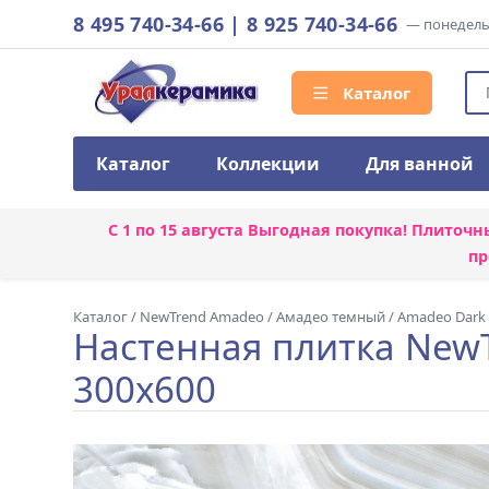
8 495 740-34-66
|
8 925 740-34-66
— понедельн
Каталог
Каталог
Коллекции
Для ванной
С 1 по 15 августа
Выгодная покупка! Плиточн
пр
Каталог
/
NewTrend Amadeo
/
Амадео темный / Amadeo Dark
Настенная плитка New
300x600