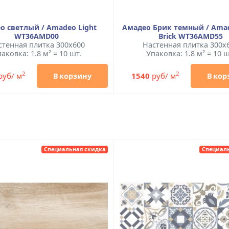
о светлый / Amadeo Light
Амадео Брик темный / Ama
WT36AMD00
Brick WT36AMD55
стенная плитка 300x600
Настенная плитка 300x
аковка: 1.8 м² = 10 шт.
Упаковка: 1.8 м² = 10 ш
2
2
руб/ м
1540
руб/ м
В корзину
В кор
Специальная скидка
Специал