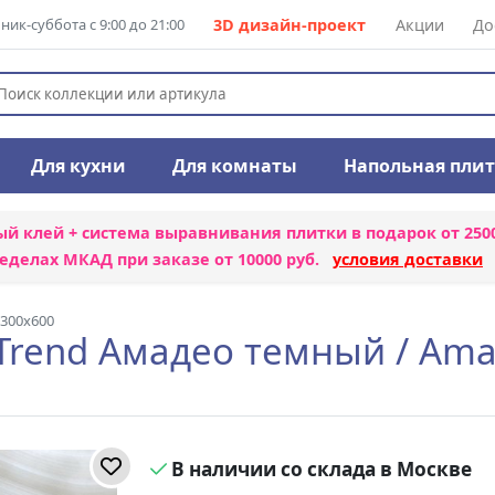
ик-суббота с 9:00 до 21:00
3D дизайн-проект
Акции
До
Для кухни
Для комнаты
Напольная пли
ый клей + система выравнивания плитки
в подарок от 250
еделах МКАД при заказе от 10000 руб.
условия доставки
 300x600
Trend Амадео темный / Am
В наличии со склада в Москве