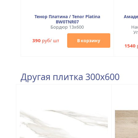
Тенор Платина / Tenor Platina
Амаде
BW0TNR07
Бордюр 13x600
На
Уп
390
руб/ шт
В корзину
1540
Другая плитка 300x600