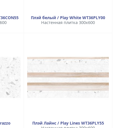
WT36CON55
Плэй белый / Play White WT36PLY00
600
Настенная плитка 300x600
razzo
Плэй Лайнс / Play Lines WT36PLY55
Настенная плитка 300x600