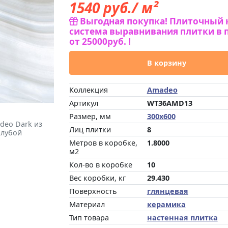
1540
руб./ м²
Выгодная покупка! Плиточный 
система выравнивания плитки в 
от 25000руб. !
В корзину
Коллекция
Amadeo
Артикул
WT36AMD13
Размер, мм
300x600
deo Dark из
Лиц плитки
8
олубой
Метров в коробке,
1.8000
м2
Кол-во в коробке
10
Вес коробки, кг
29.430
Поверхность
глянцевая
Материал
керамика
Тип товара
настенная плитка