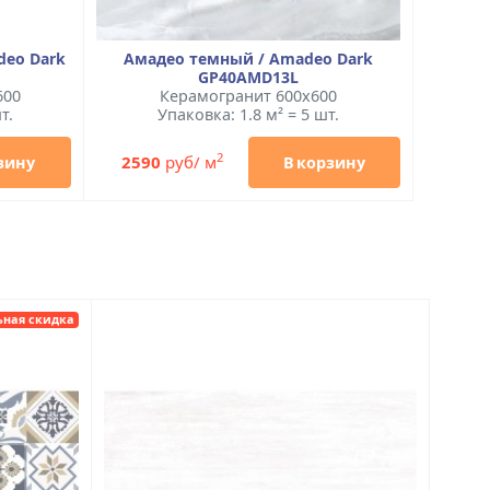
deo Dark
Амадео темный / Amadeo Dark
GP40AMD13L
600
Керамогранит 600x600
т.
Упаковка: 1.8 м² = 5 шт.
2
2590
руб/ м
зину
В корзину
ьная скидка