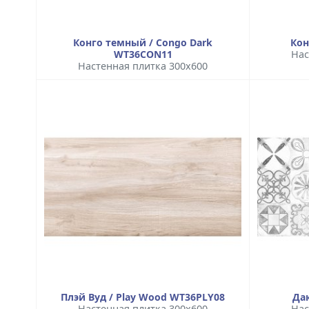
Конго темный / Congo Dark
Кон
WT36CON11
Нас
Настенная плитка 300x600
Плэй Вуд / Play Wood WT36PLY08
Дак
Настенная плитка 300x600
Нас