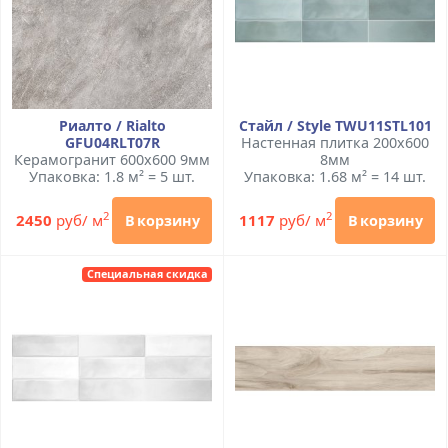
Риалто / Rialto
Стайл / Style TWU11STL101
GFU04RLT07R
Настенная плитка 200x600
Керамогранит 600x600 9мм
8мм
Упаковка: 1.8 м² = 5 шт.
Упаковка: 1.68 м² = 14 шт.
2
2
2450
руб/ м
1117
руб/ м
В корзину
В корзину
Специальная скидка