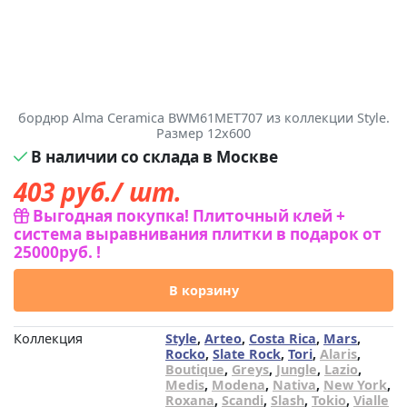
бордюр Alma Ceramica BWM61MET707 из коллекции Style.
Размер 12x600
В наличии со склада в Москве
403
руб./ шт.
Выгодная покупка! Плиточный клей +
система выравнивания плитки в подарок от
25000руб. !
В корзину
Коллекция
Style
,
Arteo
,
Costa Rica
,
Mars
,
Rocko
,
Slate Rock
,
Tori
,
Alaris
,
Boutique
,
Greys
,
Jungle
,
Lazio
,
Medis
,
Modena
,
Nativa
,
New York
,
Roxana
,
Scandi
,
Slash
,
Tokio
,
Vialle