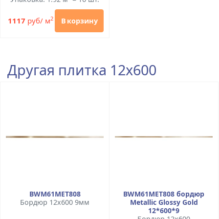
2
1117
руб/ м
В корзину
Другая плитка 12x600
BWM61MET808
BWM61MET808 бордюр
Бордюр 12x600 9мм
Metallic Glossy Gold
12*600*9
Бордюр 12x600