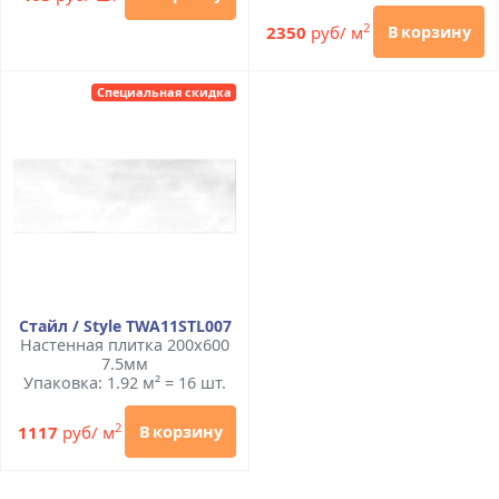
2
2350
руб/ м
В корзину
Специальная скидка
Стайл / Style TWA11STL007
Настенная плитка 200x600
7.5мм
Упаковка: 1.92 м² = 16 шт.
2
1117
руб/ м
В корзину