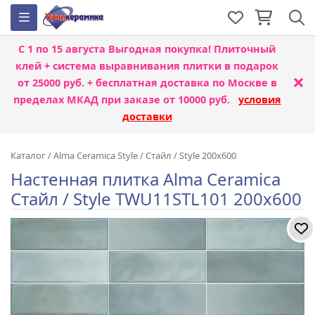
С 1 по 15 августа
Выгодная покупка! Плиточный
клей + система выравнивания плитки
в подарок
×
от 25000 руб. + бесплатная доставка по Москве в
пределах МКАД при заказе от 10000 руб.
условия
доставки
Каталог
/
Alma Ceramica Style
/
Стайл / Style 200x600
Настенная плитка Alma Ceramica
Стайл / Style TWU11STL101 200x600