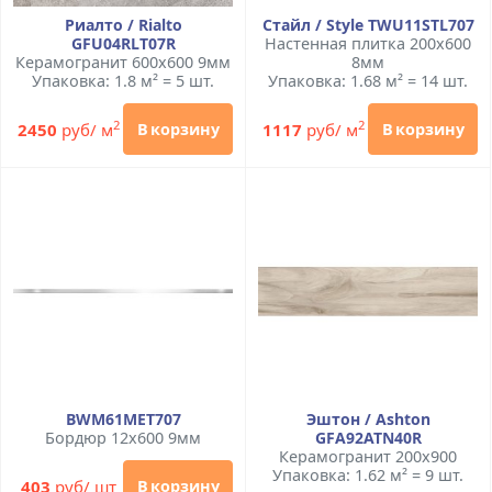
Риалто / Rialto
Стайл / Style TWU11STL707
GFU04RLT07R
Настенная плитка 200x600
Керамогранит 600x600 9мм
8мм
Упаковка: 1.8 м² = 5 шт.
Упаковка: 1.68 м² = 14 шт.
2
2
2450
руб/ м
1117
руб/ м
В корзину
В корзину
BWM61MET707
Эштон / Ashton
Бордюр 12x600 9мм
GFA92ATN40R
Керамогранит 200x900
Упаковка: 1.62 м² = 9 шт.
403
руб/ шт
В корзину