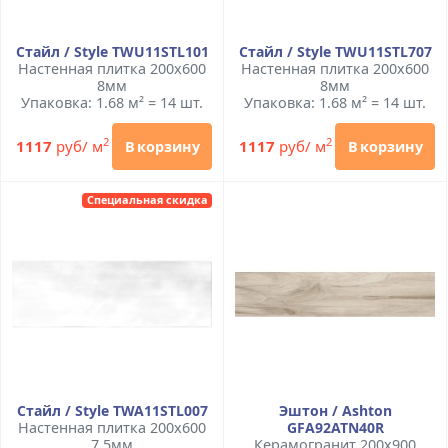
Стайл / Style TWU11STL101
Стайл / Style TWU11STL707
Настенная плитка 200x600
Настенная плитка 200x600
8мм
8мм
Упаковка: 1.68 м² = 14 шт.
Упаковка: 1.68 м² = 14 шт.
2
2
1117
руб/ м
1117
руб/ м
В корзину
В корзину
Специальная скидка
Стайл / Style TWA11STL007
Эштон / Ashton
Настенная плитка 200x600
GFA92ATN40R
7.5мм
Керамогранит 200x900