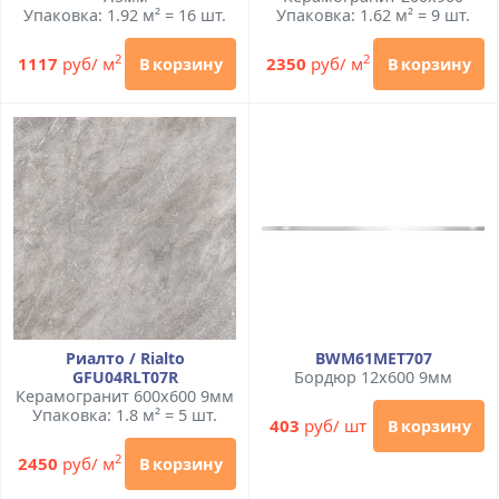
Упаковка: 1.92 м² = 16 шт.
Упаковка: 1.62 м² = 9 шт.
2
2
1117
руб/ м
2350
руб/ м
В корзину
В корзину
Риалто / Rialto
BWM61MET707
GFU04RLT07R
Бордюр 12x600 9мм
Керамогранит 600x600 9мм
Упаковка: 1.8 м² = 5 шт.
403
руб/ шт
В корзину
2
2450
руб/ м
В корзину