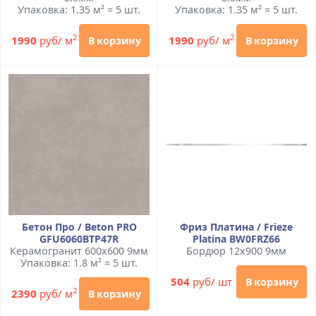
Упаковка: 1.35 м² = 5 шт.
Упаковка: 1.35 м² = 5 шт.
2
2
1990
руб/ м
1990
руб/ м
В корзину
В корзину
Бетон Про / Beton PRO
Фриз Платина / Frieze
GFU6060BTP47R
Platina BW0FRZ66
Керамогранит 600x600 9мм
Бордюр 12x900 9мм
Упаковка: 1.8 м² = 5 шт.
504
руб/ шт
В корзину
2
2390
руб/ м
В корзину