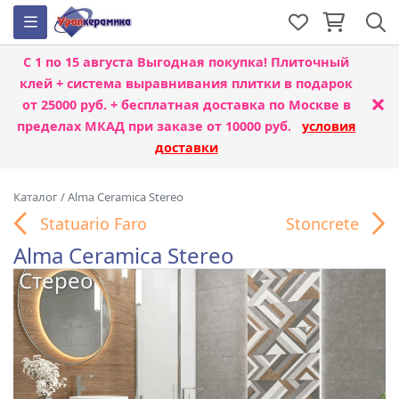
С 1 по 15 августа
Выгодная покупка! Плиточный
клей + система выравнивания плитки
в подарок
×
от 25000 руб. + бесплатная доставка по Москве в
пределах МКАД при заказе от 10000 руб.
условия
доставки
Каталог
/
Alma Ceramica Stereo
Statuario Faro
Stoncrete
Alma Ceramica Stereo
Стерео