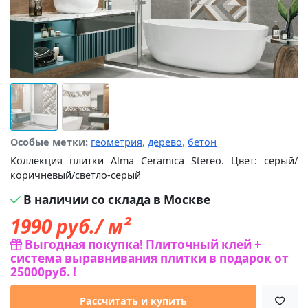
Особые метки:
геометрия
,
дерево
,
бетон
Коллекция плитки Alma Ceramica Stereo. Цвет: серый/
коричневый/светло-серый
В наличии со склада в Москве
1990
руб./ м²
Выгодная покупка! Плиточный клей +
система выравнивания плитки в подарок от
25000руб. !
Рассчитать и купить