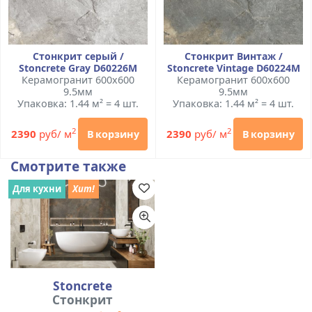
Стонкрит серый /
Стонкрит Винтаж /
Stoncrete Gray D60226M
Stoncrete Vintage D60224M
Керамогранит 600x600
Керамогранит 600x600
9.5мм
9.5мм
Упаковка: 1.44 м² = 4 шт.
Упаковка: 1.44 м² = 4 шт.
2
2
2390
руб/ м
2390
руб/ м
В корзину
В корзину
Смотрите также
Для кухни
Хит!
Stoncrete
Стонкрит