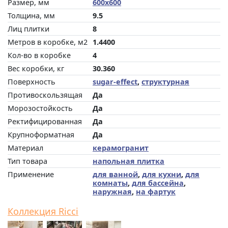
Размер, мм
600x600
Толщина, мм
9.5
Лиц плитки
8
Метров в коробке, м2
1.4400
Кол-во в коробке
4
Вес коробки, кг
30.360
Поверхность
sugar-effect
,
структурная
Противоскользящая
Да
Морозостойкость
Да
Ректифицированная
Да
Крупноформатная
Да
Материал
керамогранит
Тип товара
напольная плитка
Применение
для ванной
,
для кухни
,
для
комнаты
,
для бассейна
,
наружная
,
на фартук
Коллекция Ricci