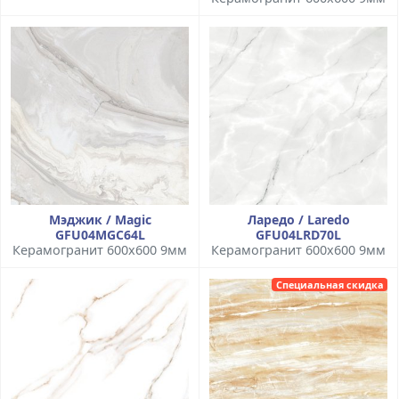
Мэджик / Magic
Ларедо / Laredo
GFU04MGC64L
GFU04LRD70L
Керамогранит 600x600 9мм
Керамогранит 600x600 9мм
Специальная скидка