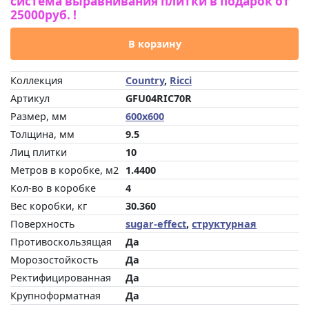
система выравнивания плитки в подарок от
25000руб. !
В корзину
Коллекция
Country
,
Ricci
Артикул
GFU04RIC70R
Размер, мм
600x600
Толщина, мм
9.5
Лиц плитки
10
Метров в коробке, м2
1.4400
Кол-во в коробке
4
Вес коробки, кг
30.360
Поверхность
sugar-effect
,
структурная
Противоскользящая
Да
Морозостойкость
Да
Ректифицированная
Да
Крупноформатная
Да