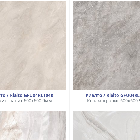
то / Rialto GFU04RLT04R
Риалто / Rialto GFU04R
амогранит 600x600 9мм
Керамогранит 600x600