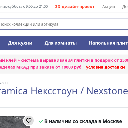
ик-суббота с 9:00 до 21:00
3D дизайн-проект
Акции
До
Для кухни
Для комнаты
Напольная пли
ый клей + система выравнивания плитки
в подарок от 250
еделах МКАД при заказе от 10000 руб.
условия доставки
x600
amica Нексстоун / Nexsto
В наличии со склада в Москве