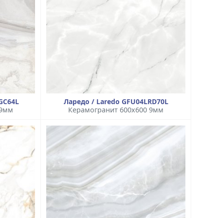
GC64L
Ларедо / Laredo GFU04LRD70L
 9мм
Керамогранит 600x600 9мм