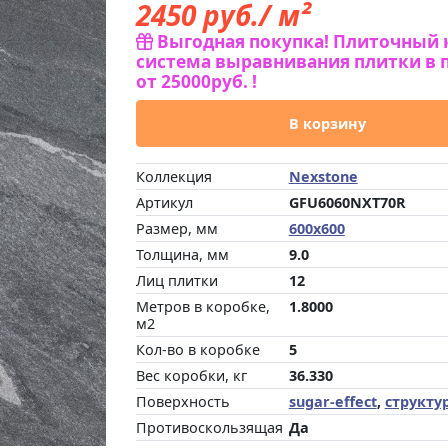
2450
руб./ м²
Выгодная покупка! Плиточный 
система выравнивания плитки в 
от 25000руб. !
В корзину
Коллекция
Nexstone
Артикул
GFU6060NXT70R
Размер, мм
600x600
Толщина, мм
9.0
Лиц плитки
12
Метров в коробке,
1.8000
м2
Кол-во в коробке
5
Вес коробки, кг
36.330
Поверхность
sugar-effect
,
структу
Противоскользящая
Да