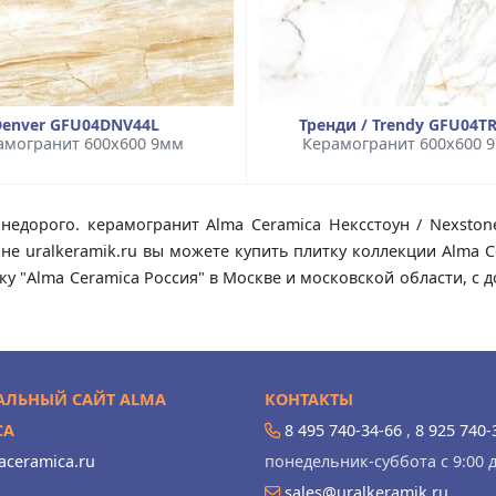
Denver GFU04DNV44L
Тренди / Trendy GFU04T
амогранит 600x600 9мм
Керамогранит 600x600 
 недорого. керамогранит Alma Ceramica Нексстоун / Nexston
ине uralkeramik.ru вы можете купить плитку коллекции Alma 
ику "Alma Ceramica Россия" в Москве и московской области, с
ЛЬНЫЙ САЙТ ALMA
КОНТАКТЫ
CA
8 495 740-34-66
,
8 925 740-
ceramica.ru
понедельник-суббота с 9:00 д
sales@uralkeramik.ru