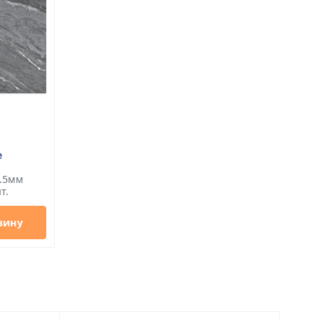
e
8.5мм
т.
зину