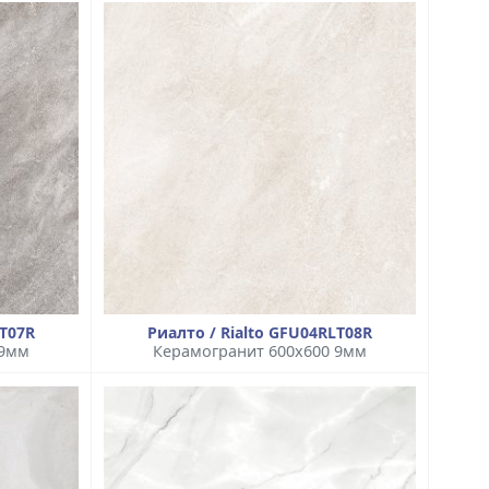
LT07R
Риалто / Rialto GFU04RLT08R
 9мм
Керамогранит 600x600 9мм