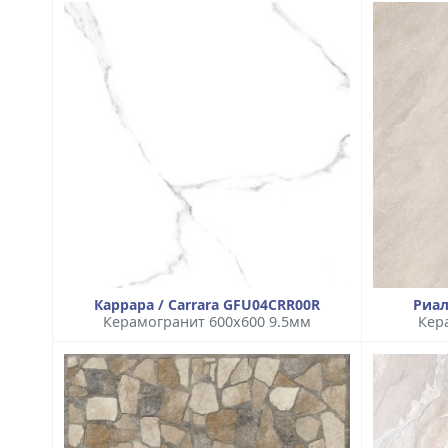
Каррара / Carrara GFU04CRR00R
Риал
Керамогранит 600x600 9.5мм
Кер