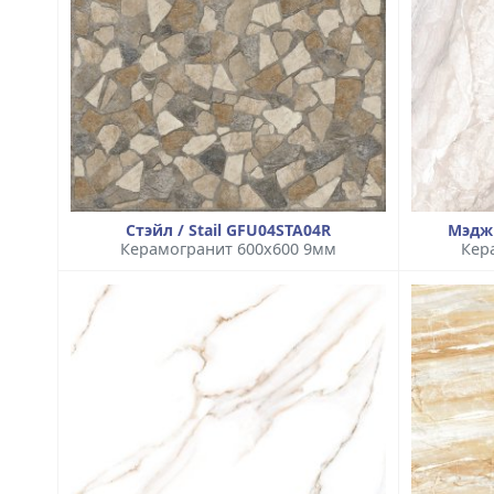
Стэйл / Stail GFU04STA04R
Мэдж
Керамогранит 600x600 9мм
Кер