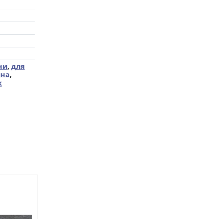
ни
,
для
йна
,
к