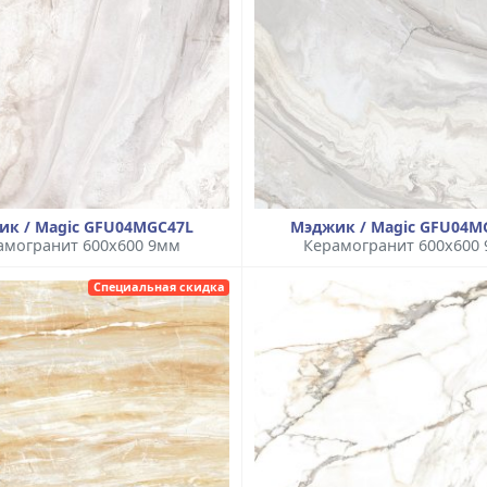
ик / Magic GFU04MGC47L
Мэджик / Magic GFU04M
амогранит 600x600 9мм
Керамогранит 600x600
Специальная скидка