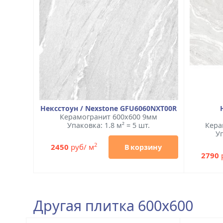
Нексстоун / Nexstone GFU6060NXT00R
Керамогранит 600x600 9мм
Упаковка: 1.8 м² = 5 шт.
Кера
Уп
2
2450
руб/ м
В корзину
2790
Другая плитка 600x600