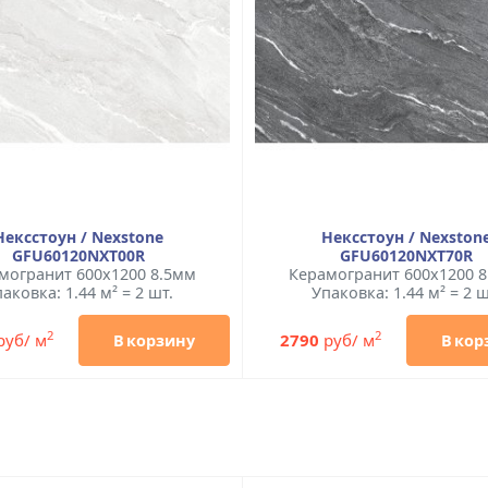
Нексстоун / Nexstone
Нексстоун / Nexston
GFU60120NXT00R
GFU60120NXT70R
могранит 600x1200 8.5мм
Керамогранит 600x1200 
аковка: 1.44 м² = 2 шт.
Упаковка: 1.44 м² = 2 ш
2
2
руб/ м
2790
руб/ м
В корзину
В кор