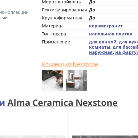
Морозостойкость
Да
Ректифицированная
Да
 из коллекции
ерый
Крупноформатная
Да
Материал
керамогранит
Тип товара
напольная плитка
Применение
для ванной
,
для кух
комнаты
,
для бассе
наружная
,
на фарту
Коллекция Nexstone
ии
Alma Ceramica Nexstone