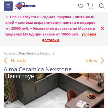
С 1 по 15 августа
Выгодная покупка! Плиточный
клей + система выравнивания плитки
в подарок
×
от 25000 руб. + бесплатная доставка по Москве в
пределах МКАД при заказе от 10000 руб.
условия
доставки
Каталог
/
Alma Ceramica Nexstone
Nevada
Nikos
Alma Ceramica Nexstone
Нексстоун