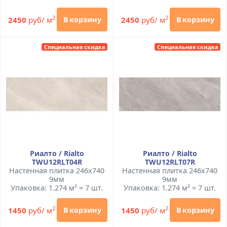
2
2
2450
руб/ м
2450
руб/ м
В корзину
В корзину
Специальная скидка
Специальная скидка
Риалто / Rialto
Риалто / Rialto
TWU12RLT04R
TWU12RLT07R
Настенная плитка 246x740
Настенная плитка 246x740
9мм
9мм
Упаковка: 1.274 м² = 7 шт.
Упаковка: 1.274 м² = 7 шт.
2
2
1450
руб/ м
1450
руб/ м
В корзину
В корзину