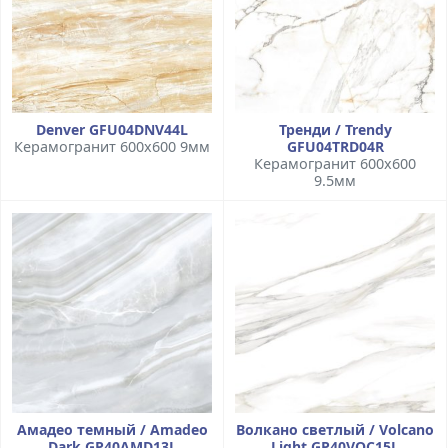
Denver GFU04DNV44L
Тренди / Trendy
Керамогранит 600x600 9мм
GFU04TRD04R
Керамогранит 600x600
9.5мм
Амадео темный / Amadeo
Волкано светлый / Volcano
Dark GP40AMD13L
Light GP40VOC15L