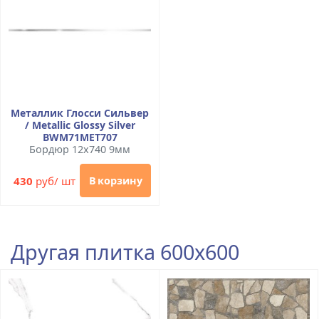
Металлик Глосси Сильвер
/ Metallic Glossy Silver
BWM71MET707
Бордюр 12x740 9мм
430
руб/ шт
В корзину
Другая плитка 600x600