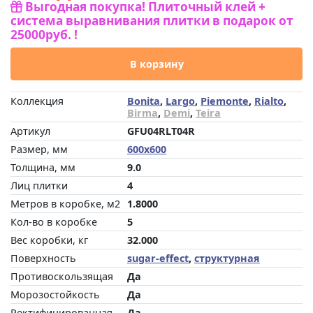
Выгодная покупка! Плиточный клей +
система выравнивания плитки в подарок от
25000руб. !
В корзину
Коллекция
Bonita
,
Largo
,
Piemonte
,
Rialto
,
Birma
,
Demi
,
Teira
Артикул
GFU04RLT04R
Размер, мм
600x600
Толщина, мм
9.0
Лиц плитки
4
Метров в коробке, м2
1.8000
Кол-во в коробке
5
Вес коробки, кг
32.000
Поверхность
sugar-effect
,
структурная
Противоскользящая
Да
Морозостойкость
Да
Ректифицированная
Да