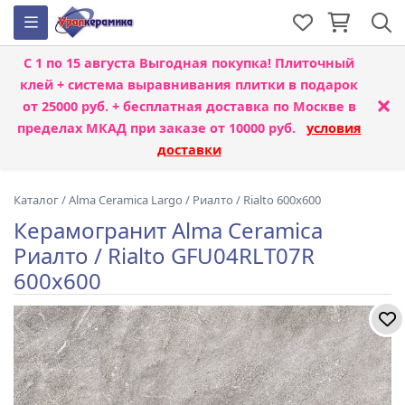
С 1 по 15 августа
Выгодная покупка! Плиточный
клей + система выравнивания плитки
в подарок
×
от 25000 руб. + бесплатная доставка по Москве в
пределах МКАД при заказе от 10000 руб.
условия
доставки
Каталог
/
Alma Ceramica Largo
/
Риалто / Rialto 600x600
Керамогранит Alma Ceramica
Риалто / Rialto GFU04RLT07R
600x600