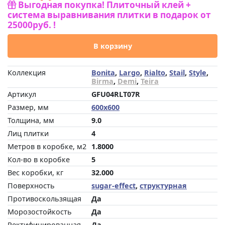
Выгодная покупка! Плиточный клей +
система выравнивания плитки в подарок от
25000руб. !
В корзину
Коллекция
Bonita
,
Largo
,
Rialto
,
Stail
,
Style
,
Birma
,
Demi
,
Teira
Артикул
GFU04RLT07R
Размер, мм
600x600
Толщина, мм
9.0
Лиц плитки
4
Метров в коробке, м2
1.8000
Кол-во в коробке
5
Вес коробки, кг
32.000
Поверхность
sugar-effect
,
структурная
Противоскользящая
Да
Морозостойкость
Да
Ректифицированная
Да