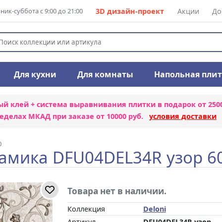
ик-суббота с 9:00 до 21:00
3D дизайн-проект
Акции
До
Для кухни
Для комнаты
Напольная пли
ый клей + система выравнивания плитки
в подарок от 250
еделах МКАД при заказе от 10000 руб.
условия доставки
0
амика DFU04DEL34R узор 6
Товара нет в наличии.
Коллекция
Deloni
Артикул
DFU04DEL34R узор