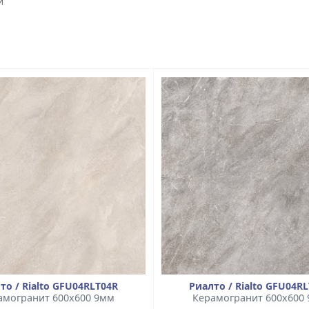
й
то / Rialto GFU04RLT04R
Риалто / Rialto GFU04R
амогранит 600x600 9мм
Керамогранит 600x600