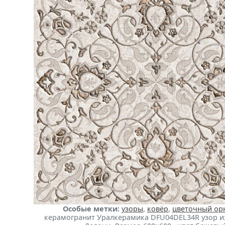
Особые метки:
узоры
,
ковёр
,
цветочный ор
керамогранит Уралкерамика DFU04DEL34R узор и