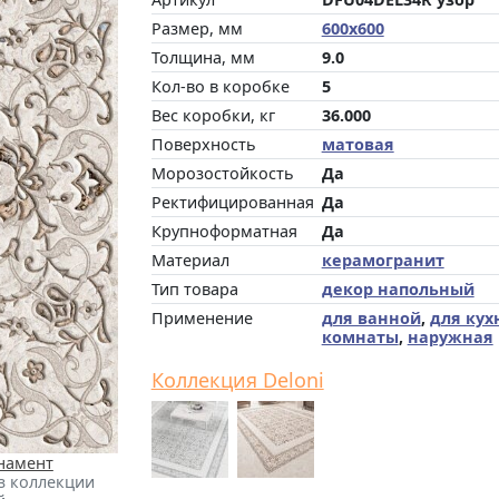
Размер, мм
600x600
Толщина, мм
9.0
Кол-во в коробке
5
Вес коробки, кг
36.000
Поверхность
матовая
Морозостойкость
Да
Ректифицированная
Да
Крупноформатная
Да
Материал
керамогранит
Тип товара
декор напольный
Применение
для ванной
,
для кух
комнаты
,
наружная
Коллекция Deloni
намент
з коллекции