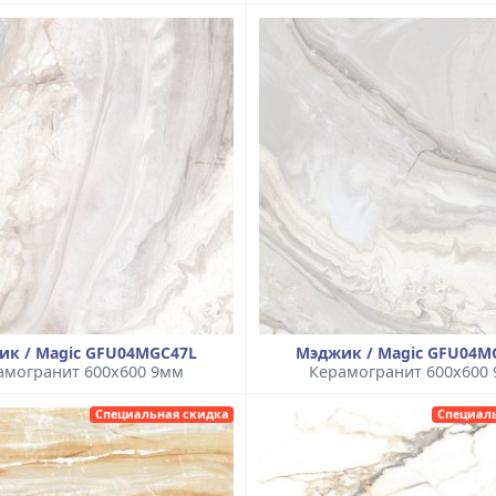
ик / Magic GFU04MGC47L
Мэджик / Magic GFU04M
амогранит 600x600 9мм
Керамогранит 600x600
Специальная скидка
Специал