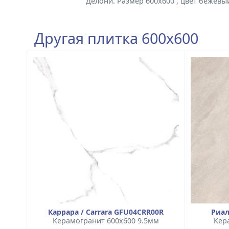
Делони. Размер 600x600 , цвет бежевы
Другая плитка 600x600
Каррара / Carrara GFU04CRR00R
Риал
Керамогранит 600x600 9.5мм
Кер