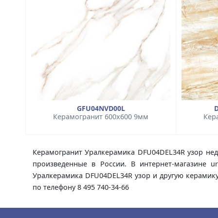
GFU04NVD00L
Керамогранит 600x600 9мм
Кер
Керамогранит Уралкерамика DFU04DEL34R узор недо
произведенные в России. В интернет-магазине u
Уралкерамика DFU04DEL34R узор и другую керамику 
по телефону 8 495 740-34-66