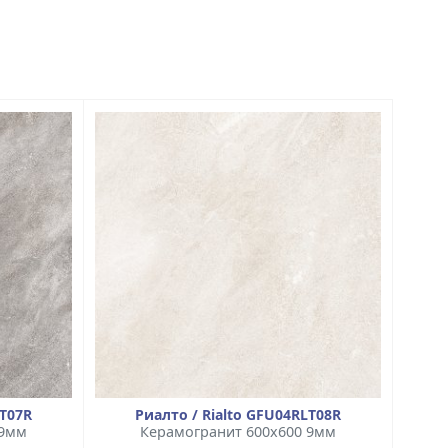
LT07R
Риалто / Rialto GFU04RLT08R
 9мм
Керамогранит 600x600 9мм