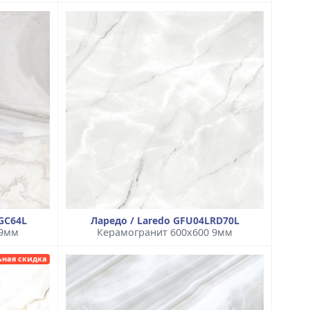
GC64L
Ларедо / Laredo GFU04LRD70L
 9мм
Керамогранит 600x600 9мм
ьная скидка