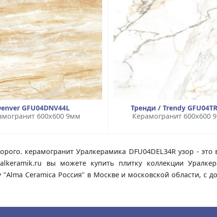
Denver GFU04DNV44L
Тренди / Trendy GFU04T
амогранит 600x600 9мм
Керамогранит 600x600 
рого. керамогранит Уралкерамика DFU04DEL34R узор - это 
ralkeramik.ru вы можете купить плитку коллекции Уралк
"Alma Ceramica Россия" в Москве и московской области, с 