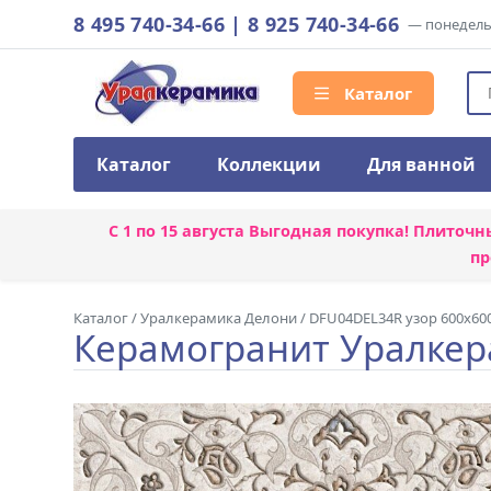
8 495 740-34-66
|
8 925 740-34-66
— понедельн
Каталог
Каталог
Коллекции
Для ванной
С 1 по 15 августа
Выгодная покупка! Плиточн
пр
Каталог
/
Уралкерамика Делони
/
DFU04DEL34R узор 600x60
Керамогранит Уралкер