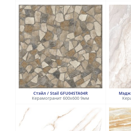
Стэйл / Stail GFU04STA04R
Мэдж
Керамогранит 600x600 9мм
Кер