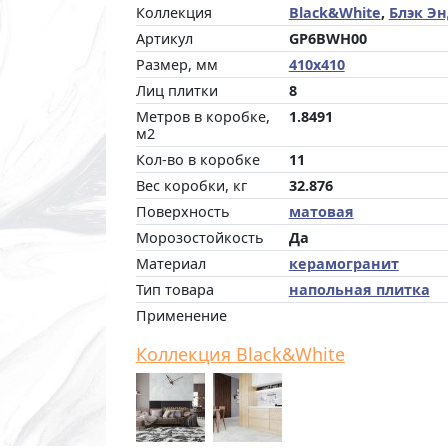
Коллекция
Black&White
,
Блэк Эн
Артикул
GP6BWH00
Размер, мм
410x410
Лиц плитки
8
Метров в коробке,
1.8491
м2
Кол-во в коробке
11
Вес коробки, кг
32.876
Поверхность
матовая
Морозостойкость
Да
Материал
керамогранит
Тип товара
напольная плитка
Применение
Коллекция Black&White