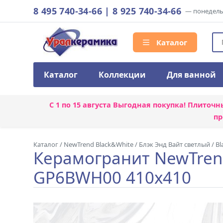
8 495 740-34-66
|
8 925 740-34-66
— понедельн
Каталог
Каталог
Коллекции
Для ванной
С 1 по 15 августа
Выгодная покупка! Плиточн
пр
Каталог
/
NewTrend Black&White
/
Блэк Энд Вайт светлый / Bl
Керамогранит NewTrend
GP6BWH00 410x410