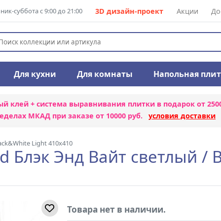
ик-суббота с 9:00 до 21:00
3D дизайн-проект
Акции
До
Для кухни
Для комнаты
Напольная пли
ый клей + система выравнивания плитки
в подарок от 250
еделах МКАД при заказе от 10000 руб.
условия доставки
ack&White Light 410x410
 Блэк Энд Вайт светлый / B
Товара нет в наличии.