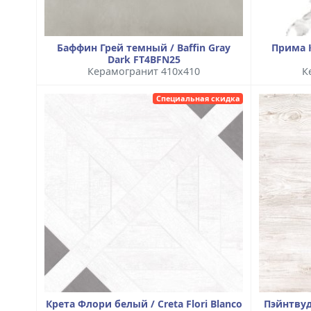
Баффин Грей темный / Baffin Gray
Прима К
Dark FT4BFN25
Керамогранит 410x410
К
Специальная скидка
Крета Флори белый / Creta Flori Blanco
Пэйнтвуд