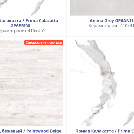
алакатта / Prima Calacatta
Anima Grey GP6ANI1
GP6PRI00
Керамогранит 410x4
ерамогранит 410x410
Специальная скидка
 бежевый / Paintwood Beige
Прима Калакатта / Prima C