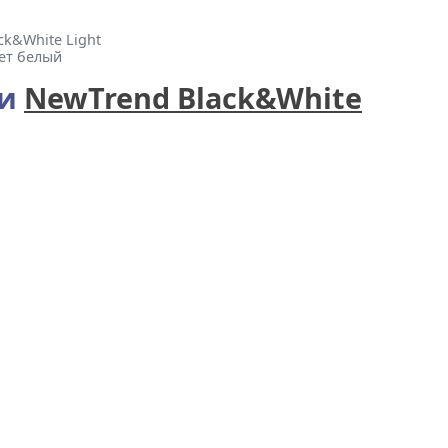
ck&White Light
вет белый
ии
NewTrend Black&White