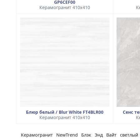
GP6CEF00
Керамогранит 410x410
К
Блюр белый / Blur White FT4BLR00
Сенс те
Керамогранит 410x410
К
Керамогранит NewTrend Блэк Энд Вайт светлый /