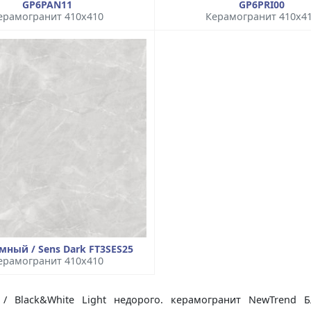
GP6PAN11
GP6PRI00
ерамогранит 410x410
Керамогранит 410x4
мный / Sens Dark FT3SES25
ерамогранит 410x410
 Black&White Light недорого. керамогранит NewTrend Б