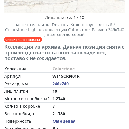
Лица плитки: 1 / 10
настенная плитка Delacora Колорстоун светлый /
Colorstone Light из коллекции Colorstone. Размер 246x740
, цвет светло-серый
Специальная скидка
Коллекция из архива. Данная позиция снята с
производства - остатков на складе нет,
поставок не ожидается.
Коллекция
Colorstone
Артикул
WT15CRN01R
Размер, мм
246x740
Лиц плитки
10
Метров в коробке, м2
1.2740
Кол-во в коробке
7
Вес коробки, кг
21.780
Поверхность
глянцевая
Ректифицированная
Да