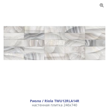
Риола / Riola TWU12RLA14R
настенная плитка 246x740