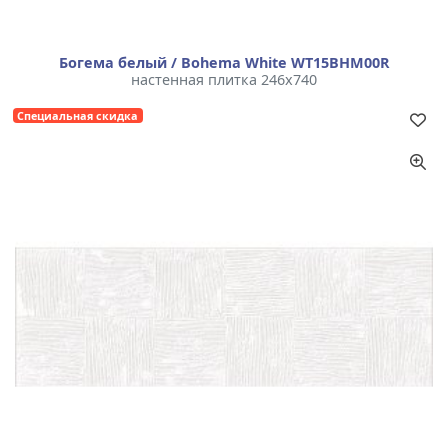
Богема белый / Bohema White WT15BHM00R
настенная плитка 246x740
Специальная скидка