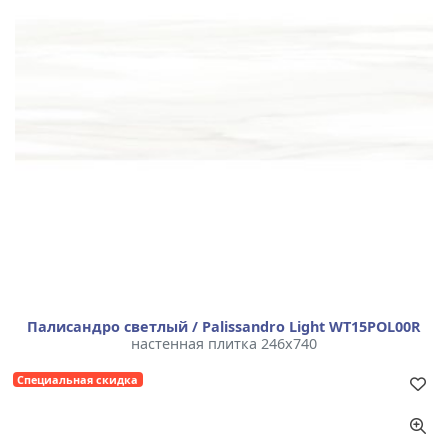
Палисандро светлый / Palissandro Light WT15POL00R
настенная плитка 246x740
Специальная скидка