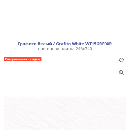
Графито белый / Grafito White WT15GRF00R
настенная плитка 246x740
Специальная скидка