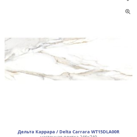
Назначение
Цвет
Размер
Тип плитки
Дельта Каррара / Delta Carrara WT15DLA00R
настенная плитка 246x740