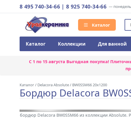
8 495 740-34-66
|
8 925 740-34-66
— понедельн
Каталог
Каталог
Коллекции
Для ванной
С 1 по 15 августа
Выгодная покупка! Плиточн
пр
Каталог
/
Delacora Absolute
/
BW0SSM66 20x1200
Бордюр Delacora BW0S
бордюр Delacora BW0SSM66 из коллекции Absolute. 