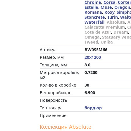
Chrome
,
Corsa
,
Corte
Estelle
,
Muse
,
Oregon
Romana
,
Roxy
,
Simph
Stoncrete
,
Turin
,
Walt
Waterfall
,
Absolute
,
A
Calacatta Premium
,
C
Cote de Azur
,
Dream
,
Omega
,
Statuary Ven
Tweed
,
Unika
Артикул
BW0SSM66
Размер, мм
20x1200
Толщина, мм
8.0
Метров в коробке,
0.7200
м2
Кол-во в коробке
30
Вес коробки, кг
6.900
Поверхность
Тип товара
бордюр
Применение
Коллекция Absolute