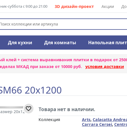
ик-суббота с 9:00 до 21:00
3D дизайн-проект
Акции
До
Для кухни
Для комнаты
Напольная пли
ый клей + система выравнивания плитки
в подарок от 250
еделах МКАД при заказе от 10000 руб.
условия доставки
SM66 20x1200
Товара нет в наличии.
Размер 20x1200
Коллекция
Arts
,
Calacatta Andre
Carrara Cersei
,
Centr