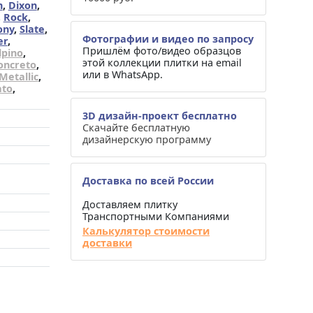
n
,
Dixon
,
,
Rock
,
ony
,
Slate
,
Фотографии и видео по запросу
er
,
Пришлём фото/видео образцов
lpino
,
этой коллекции плитки на email
oncreto
,
или в WhatsApp.
Metallic
,
ato
,
3D дизайн-проект бесплатно
Скачайте бесплатную
дизайнерскую программу
Доставка по всей России
Доставляем плитку
Транспортными Компаниями
Калькулятор стоимости
доставки