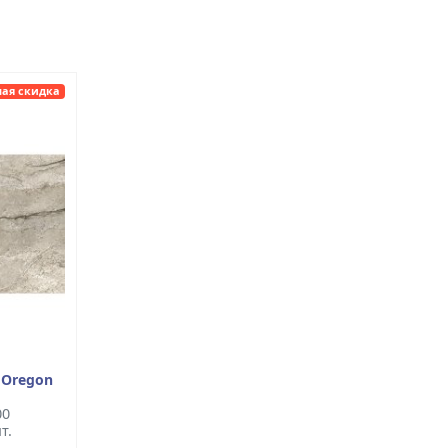
ая скидка
 Oregon
00
т.