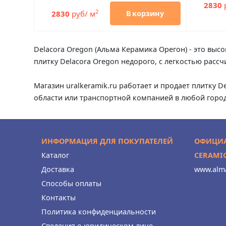
2830
2
2830
руб/ м
В корзину
Delacora Oregon (Альма Керамика Орегон) - это выс
плитку Delacora Oregon недорого, с легкостью расс
Магазин uralkeramik.ru работает и продает плитку D
области или транспортной компанией в любой город
ИНФОРМАЦИЯ ДЛЯ ПОКУПАТЕЛЕЙ
ОФИЦИА
Каталог
CERAMI
Доставка
www.alma
Способы оплаты
Контакты
Политика конфиденциальности
Сведения о юридическом лице