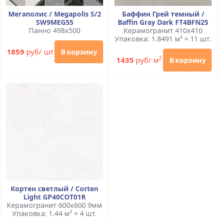
Мегаполис / Megapolis S/2
Баффин Грей темный /
SW9MEG55
Baffin Gray Dark FT4BFN25
Панно 498x500
Керамогранит 410x410
Упаковка: 1.8491 м² = 11 шт.
1859
руб/ шт
В корзину
2
1435
руб/ м
В корзину
Кортен светлый / Corten
Light GP40COT01R
Керамогранит 600x600 9мм
Упаковка: 1.44 м² = 4 шт.