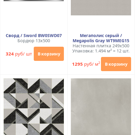
Сворд / Sword BW0SWD07
Мегаполис серый /
Бордюр 13x500
Megapolis Gray WT9MEG15
Настенная плитка 249x500
Упаковка: 1.494 м² = 12 шт.
324
руб/ шт
В корзину
2
1295
руб/ м
В корзину