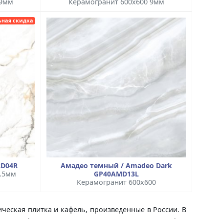
 9мм
Керамогранит 600x600 9мм
ьная скидка
RD04R
Амадео темный / Amadeo Dark
9.5мм
GP40AMD13L
Керамогранит 600x600
ическая плитка и кафель, произведенные в России. В