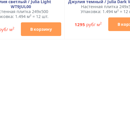
ия светлый / Julia Light
Джулия темный / Julia Dark
WT9JUL00
Настенная плитка 249x
стенная плитка 249x500
Упаковка: 1.494 м² = 12 
ковка: 1.494 м² = 12 шт.
2
1295
руб/ м
В кор
2
руб/ м
В корзину