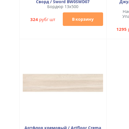
Сворд / Sword BW0SWD07
Джул
Бордюр 13x500
На
Упа
324
руб/ шт
В корзину
1295
Артфлор кремовый / Artfloor Crema