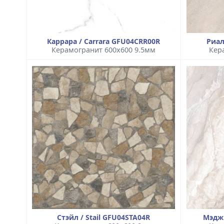
Каррара / Carrara GFU04CRR00R
Риал
Керамогранит 600x600 9.5мм
Кер
Стэйл / Stail GFU04STA04R
Мэдж