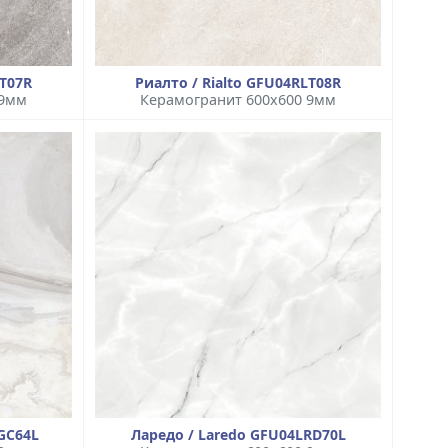
LT07R
Риалто / Rialto GFU04RLT08R
 9мм
Керамогранит 600x600 9мм
GC64L
Ларедо / Laredo GFU04LRD70L