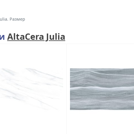
ulia. Размер
ии
AltaCera Julia