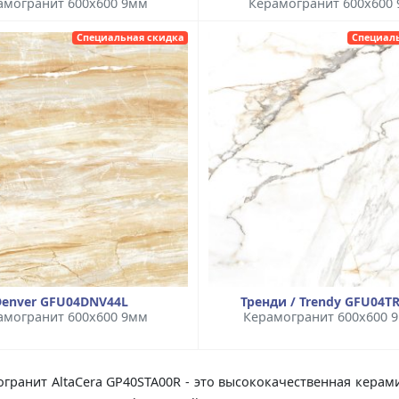
амогранит 600x600 9мм
Керамогранит 600x600
Специальная скидка
Специал
Denver GFU04DNV44L
Тренди / Trendy GFU04T
амогранит 600x600 9мм
Керамогранит 600x600 
гранит AltaCera GP40STA00R - это высококачественная керам