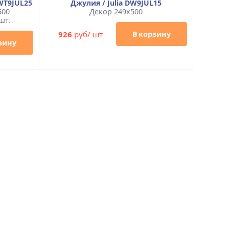
 WT9JUL25
Джулия / Julia DW9JUL15
500
Декор 249x500
шт.
926
руб/ шт
В корзину
зину