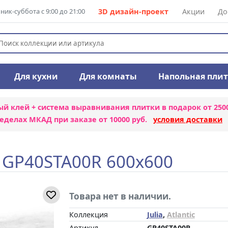
ик-суббота с 9:00 до 21:00
3D дизайн-проект
Акции
До
Для кухни
Для комнаты
Напольная пли
ый клей + система выравнивания плитки
в подарок от 250
еделах МКАД при заказе от 10000 руб.
условия доставки
 GP40STA00R 600x600
Товара нет в наличии.
Коллекция
Julia
,
Atlantic
Артикул
GP40STA00R