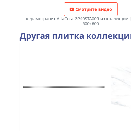
Смотрите видео
керамогранит AltaCera GP40STA00R из коллекции J
600x600
Другая плитка коллекц