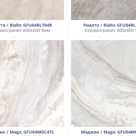
то / Rialto GFU04RLT04R
Риалто / Rialto GFU04R
амогранит 600x600 9мм
Керамогранит 600x600
ик / Magic GFU04MGC47L
Мэджик / Magic GFU04M