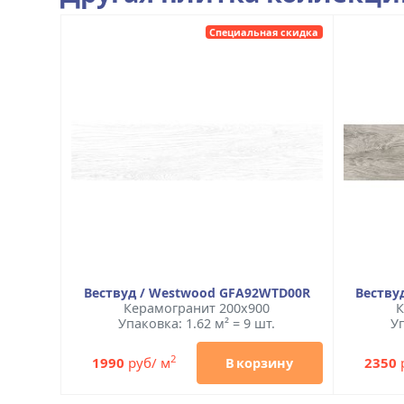
Специальная скидка
Вествуд / Westwood GFA92WTD00R
Веству
Керамогранит 200x900
К
Упаковка: 1.62 м² = 9 шт.
Уп
2
1990
руб/ м
2350
В корзину