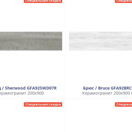
Специальная скидка
Специал
 / Sherwood GFA92SWD07R
Брюс / Bruce GFA92BR
ерамогранит 200x900
Керамогранит 200x900
Специальная скидка
Специал