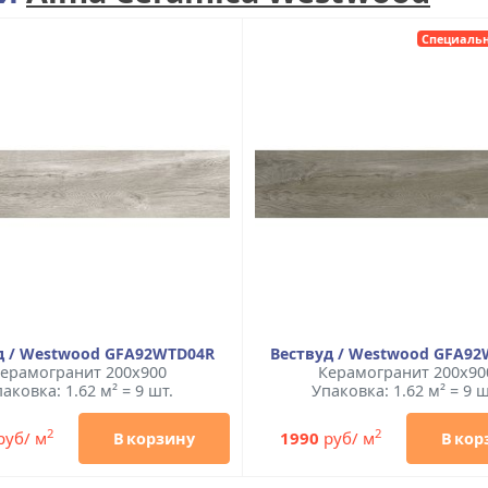
Специальн
д / Westwood GFA92WTD04R
Вествуд / Westwood GFA9
ерамогранит 200x900
Керамогранит 200x90
аковка: 1.62 м² = 9 шт.
Упаковка: 1.62 м² = 9 ш
2
2
руб/ м
1990
руб/ м
В корзину
В кор