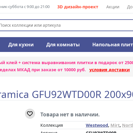
ик-суббота с 9:00 до 21:00
3D дизайн-проект
Акции
До
Для кухни
Для комнаты
Напольная пли
ый клей + система выравнивания плитки
в подарок от 250
еделах МКАД при заказе от 10000 руб.
условия доставки
ramica GFU92WTD00R 200x9
Товара нет в наличии.
Коллекция
Westwood
,
Mirt
,
Nort
Артикул
GFU92WTD00R