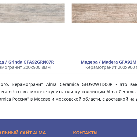
да / Grinda GFA92GRN07R
Мадера / Madera GFA92
амогранит 200x900 8мм
Керамогранит 200x900
ого. керамогранит Alma Ceramica GFU92WTD00R - это выс
lkeramik.ru вы можете купить плитку коллекции Alma Cerami
mica Россия" в Москве и московской области, с доставкой н
ЛЬНЫЙ САЙТ ALMA
КОНТАКТЫ