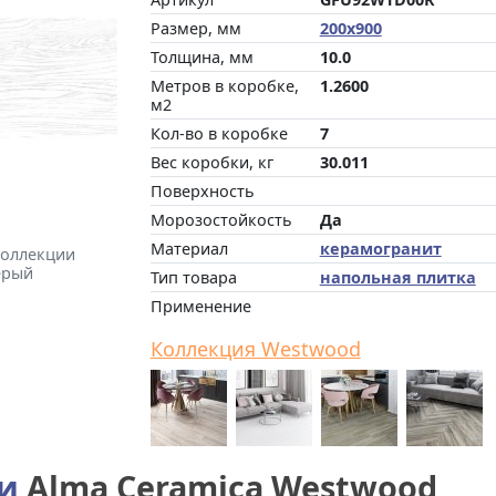
Размер, мм
200x900
Толщина, мм
10.0
Метров в коробке,
1.2600
м2
Кол-во в коробке
7
Вес коробки, кг
30.011
Поверхность
Морозостойкость
Да
Материал
керамогранит
коллекции
ерый
Тип товара
напольная плитка
Применение
Коллекция Westwood
ии
Alma Ceramica Westwood