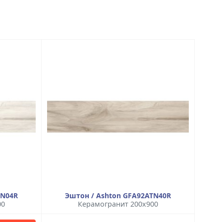
TN04R
Эштон / Ashton GFA92ATN40R
00
Керамогранит 200x900