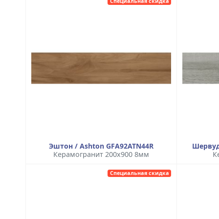
Специальная скидка
Эштон / Ashton GFA92ATN44R
Шервуд
Керамогранит 200x900 8мм
К
Специальная скидка