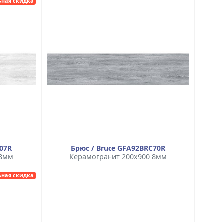
ьная скидка
C07R
Брюс / Bruce GFA92BRC70R
 8мм
Керамогранит 200x900 8мм
ьная скидка