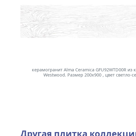
керамогранит Alma Ceramica GFU92WTD00R из 
Westwood. Размер 200x900 , цвет светло-с
Другая плитка коллекц