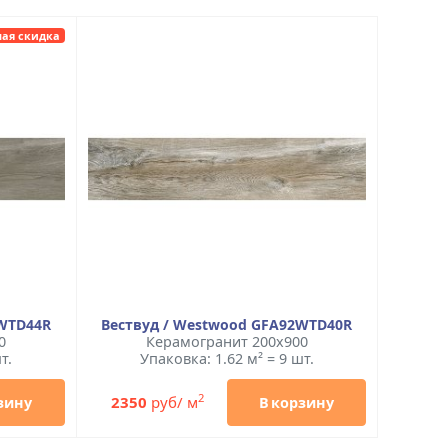
ая скидка
2WTD44R
Вествуд / Westwood GFA92WTD40R
0
Керамогранит 200x900
т.
Упаковка: 1.62 м² = 9 шт.
2
2350
руб/ м
зину
В корзину