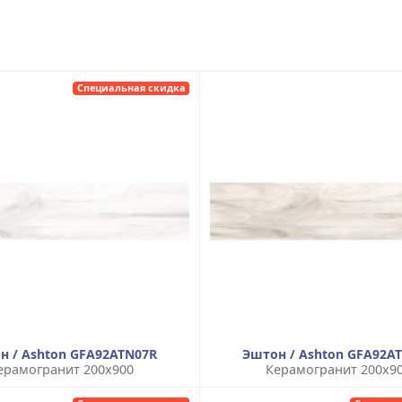
Специальная скидка
н / Ashton GFA92ATN07R
Эштон / Ashton GFA92A
ерамогранит 200x900
Керамогранит 200x9