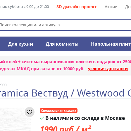
ик-суббота с 9:00 до 21:00
3D дизайн-проект
Акции
До
Для кухни
Для комнаты
Напольная пли
ый клей + система выравнивания плитки
в подарок от 250
еделах МКАД при заказе от 10000 руб.
условия доставки
x900
ramica Вествуд / Westwood
Специальная скидка
В наличии со склада в Москве
1990
руб./ м²