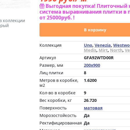
Выгодная покупка! Плиточный 
система выравнивания плитки в 
от 25000руб. !
из коллекции
ерый
В корзину
Коллекция
Uno
,
Venezia
,
Westwo
Medis
,
Mirt
,
North
,
Ve
Артикул
GFA92WTD00R
Размер, мм
200x900
Лиц плитки
8
Метров в коробке,
1.6200
м2
Кол-во в коробке
9
Вес коробки, кг
26.720
Поверхность
матовая
Морозостойкость
Да
Ректифицированная
Да