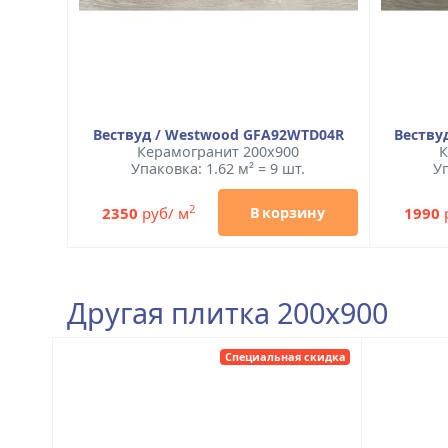
Вествуд / Westwood GFA92WTD04R
Веству
Керамогранит 200x900
К
Упаковка: 1.62 м² = 9 шт.
Уп
2
2350
руб/ м
1990
В корзину
Другая плитка 200x900
Специальная скидка