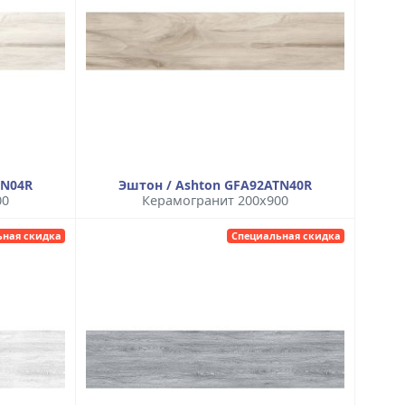
TN04R
Эштон / Ashton GFA92ATN40R
00
Керамогранит 200x900
ьная скидка
Специальная скидка