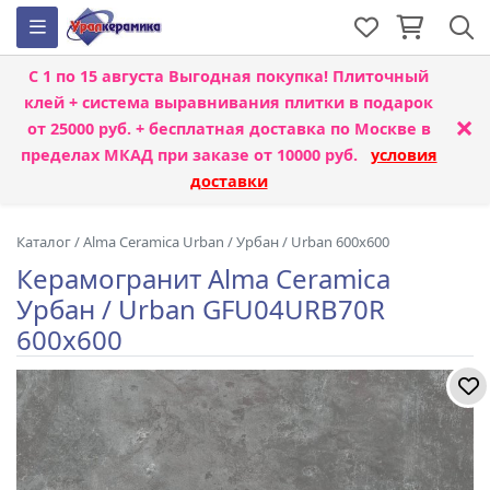
С 1 по 15 августа
Выгодная покупка! Плиточный
клей + система выравнивания плитки
в подарок
×
от 25000 руб. + бесплатная доставка по Москве в
пределах МКАД при заказе от 10000 руб.
условия
доставки
Каталог
/
Alma Ceramica Urban
/
Урбан / Urban 600x600
Керамогранит Alma Ceramica
Урбан / Urban GFU04URB70R
600x600