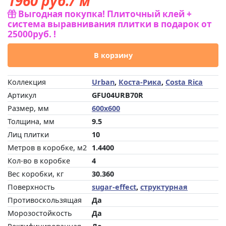
1960
руб./ м²
Выгодная покупка! Плиточный клей +
система выравнивания плитки в подарок от
25000руб. !
В корзину
Коллекция
Urban
,
Коста-Рика
,
Costa Rica
Артикул
GFU04URB70R
Размер, мм
600x600
Толщина, мм
9.5
Лиц плитки
10
Метров в коробке, м2
1.4400
Кол-во в коробке
4
Вес коробки, кг
30.360
Поверхность
sugar-effect
,
структурная
Противоскользящая
Да
Морозостойкость
Да