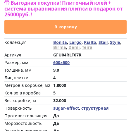
Выгодная покупка! Плиточный клей +
система выравнивания плитки в подарок от
25000руб. !
В корзину
Коллекция
Bonita
,
Largo
,
Rialto
,
Stail
,
Style
,
Birma
,
Demi
,
Teira
Артикул
GFU04RLT07R
Размер, мм
600x600
Толщина, мм
9.0
Лиц плитки
4
Метров в коробке, м2
1.8000
Кол-во в коробке
5
Вес коробки, кг
32.000
Поверхность
sugar-effect
,
структурная
Противоскользящая
Да
Морозостойкость
Да
Ректифицированная
Да