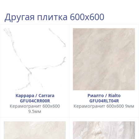
Другая плитка 600x600
Каррара / Carrara
Риалто / Rialto
GFU04CRR00R
GFU04RLT04R
Керамогранит 600x600
Керамогранит 600x600 9мм
9.5мм