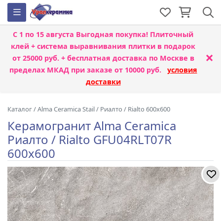
С 1 по 15 августа
Выгодная покупка! Плиточный
клей + система выравнивания плитки
в подарок
×
от 25000 руб. + бесплатная доставка по Москве в
пределах МКАД при заказе от 10000 руб.
условия
доставки
Каталог
/
Alma Ceramica Stail
/
Риалто / Rialto 600x600
Керамогранит Alma Ceramica
Риалто / Rialto GFU04RLT07R
600x600