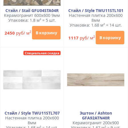
Стэйл / Stail GFU04STA04R
Стайл / Style TWU11STL101
Керамогранит 600x600 9мм
Настенная плитка 200x600
Упаковка: 1.8 м² = 5 шт.
8мм
Упаковка: 1.68 м² = 14 шт.
2
2450
руб/ м
В корзину
2
1117
руб/ м
В корзину
Специальная скидка
Стайл / Style TWU11STL707
Эштон / Ashton
Настенная плитка 200x600
GFA92ATN40R
8мм
Керамогранит 200x900
Упаковка: 1.68 м² = 14 шт.
Упаковка: 1.62 м² = 9 шт.