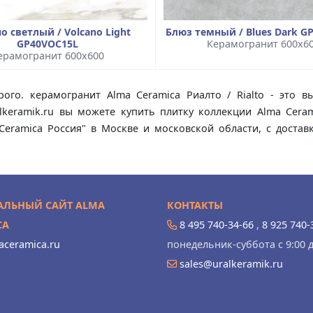
о светлый / Volcano Light
Блюз темный / Blues Dark G
GP40VOC15L
Керамогранит 600x6
ерамогранит 600x600
рого. керамогранит Alma Ceramica Риалто / Rialto - это 
lkeramik.ru вы можете купить плитку коллекции Alma Cera
a Ceramica Россия" в Москве и московской области, с дост
ЛЬНЫЙ САЙТ ALMA
КОНТАКТЫ
CA
8 495 740-34-66
,
8 925 740-
ceramica.ru
понедельник-суббота с 9:00 д
sales@uralkeramik.ru