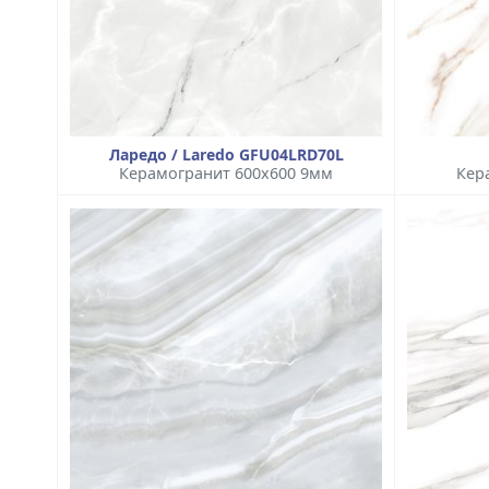
Ларедо / Laredo GFU04LRD70L
Керамогранит 600x600 9мм
Кер