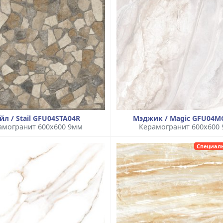
йл / Stail GFU04STA04R
Мэджик / Magic GFU04M
амогранит 600x600 9мм
Керамогранит 600x600
Специал