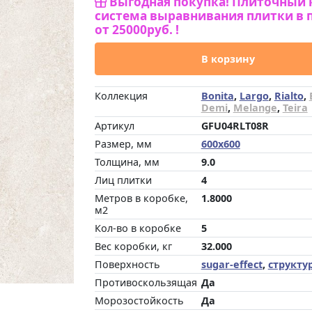
Выгодная покупка! Плиточный 
система выравнивания плитки в 
от 25000руб. !
В корзину
Коллекция
Bonita
,
Largo
,
Rialto
,
Demi
,
Melange
,
Teira
Артикул
GFU04RLT08R
Размер, мм
600x600
Толщина, мм
9.0
Лиц плитки
4
Метров в коробке,
1.8000
м2
Кол-во в коробке
5
Вес коробки, кг
32.000
Поверхность
sugar-effect
,
структу
Противоскользящая
Да
Морозостойкость
Да