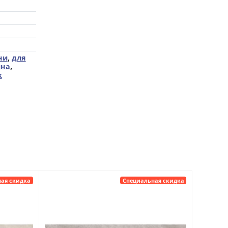
ни
,
для
йна
,
к
ая скидка
Специальная скидка