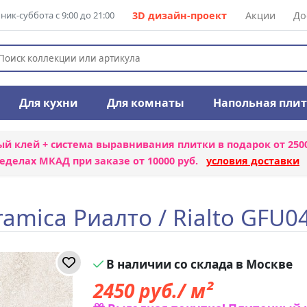
ик-суббота с 9:00 до 21:00
3D дизайн-проект
Акции
До
Для кухни
Для комнаты
Напольная пли
ый клей + система выравнивания плитки
в подарок от 250
еделах МКАД при заказе от 10000 руб.
условия доставки
amica Риалто / Rialto GFU0
В наличии со склада в Москве
2450
руб./ м²