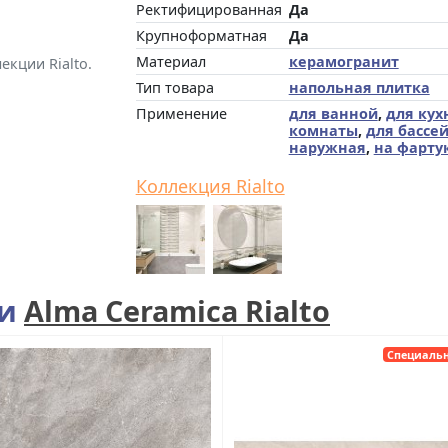
Ректифицированная
Да
Крупноформатная
Да
Материал
керамогранит
екции Rialto.
Тип товара
напольная плитка
Применение
для ванной
,
для кух
комнаты
,
для бассе
наружная
,
на фарту
Коллекция Rialto
ии
Alma Ceramica Rialto
Специальн