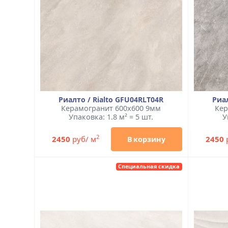
Риалто / Rialto GFU04RLT04R
Риал
Керамогранит 600x600 9мм
Кер
Упаковка: 1.8 м² = 5 шт.
У
2
2450
руб/ м
2450
В корзину
Специальная скидка