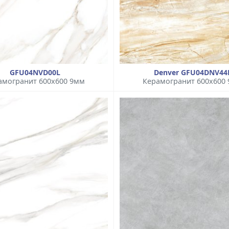
GFU04NVD00L
Denver GFU04DNV44
амогранит 600x600 9мм
Керамогранит 600x600