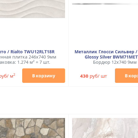
то / Rialto TWU12RLT18R
Металлик Глосси Сильвер / 
енная плитка 246x740 9мм
Glossy Silver BWM71MET
аковка: 1.274 м² = 7 шт.
Бордюр 12x740 9мм
2
руб/ м
430
руб/ шт
В корзину
В кор