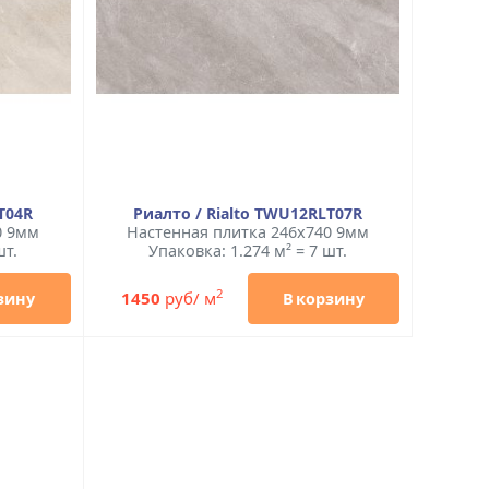
T04R
Риалто / Rialto TWU12RLT07R
0 9мм
Настенная плитка 246x740 9мм
шт.
Упаковка: 1.274 м² = 7 шт.
2
1450
руб/ м
зину
В корзину