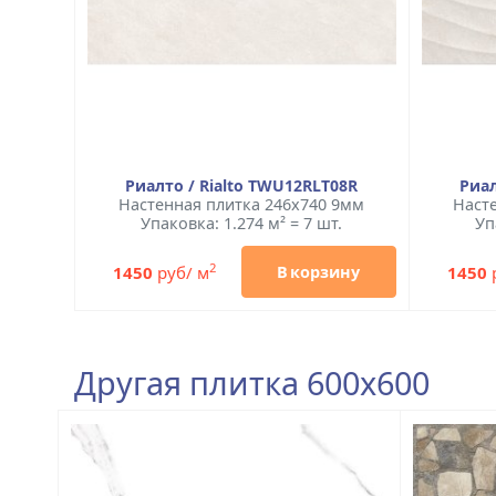
Риалто / Rialto TWU12RLT08R
Риал
Настенная плитка 246x740 9мм
Наст
Упаковка: 1.274 м² = 7 шт.
Уп
2
1450
руб/ м
1450
В корзину
Другая плитка 600x600