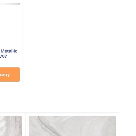
Metallic
707
зину