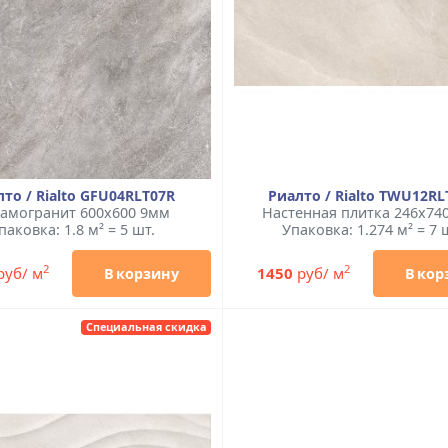
то / Rialto GFU04RLT07R
Риалто / Rialto TWU12RL
амогранит 600x600 9мм
Настенная плитка 246x74
паковка: 1.8 м² = 5 шт.
Упаковка: 1.274 м² = 7 
2
2
руб/ м
1450
руб/ м
В корзину
В кор
Специальная скидка