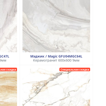
GC47L
Мэджик / Magic GFU04MGC64L
 9мм
Керамогранит 600x600 9мм
ьная скидка
Специальная скидка