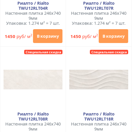
Риалто / Rialto
Риалто / Rialto
TWU12RLT04R
TWU12RLT07R
Настенная плитка 246x740
Настенная плитка 246x740
9мм
9мм
Упаковка: 1.274 м² = 7 шт.
Упаковка: 1.274 м² = 7 шт.
2
2
1450
руб/ м
1450
руб/ м
В корзину
В корзину
Специальная скидка
Специальная скидка
Риалто / Rialto
Риалто / Rialto
TWU12RLT08R
TWU12RLT18R
Настенная плитка 246x740
Настенная плитка 246x740
9мм
9мм