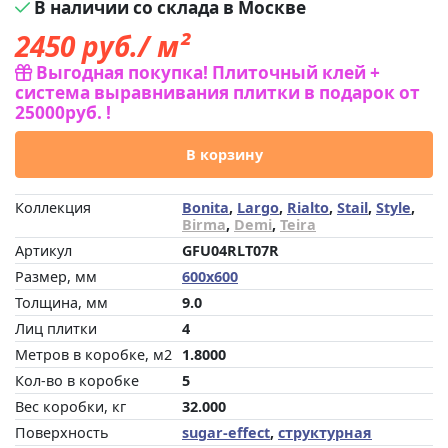
В наличии со склада в Москве
2450
руб./ м²
Выгодная покупка! Плиточный клей +
система выравнивания плитки в подарок от
25000руб. !
В корзину
Коллекция
Bonita
,
Largo
,
Rialto
,
Stail
,
Style
,
Birma
,
Demi
,
Teira
Артикул
GFU04RLT07R
Размер, мм
600x600
Толщина, мм
9.0
Лиц плитки
4
Метров в коробке, м2
1.8000
Кол-во в коробке
5
Вес коробки, кг
32.000
Поверхность
sugar-effect
,
структурная