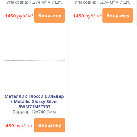
Упаковка: 1.274 м² = 7 шт.
Упаковка: 1.274 м² = 7 шт.
2
2
1450
руб/ м
1450
руб/ м
В корзину
В корзину
Металлик Глосси Сильвер
/ Metallic Glossy Silver
BWM71MET707
Бордюр 12x740 9мм
430
руб/ шт
В корзину