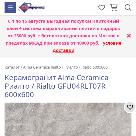
С 1 по 15 августа
Выгодная покупка! Плиточный
клей + система выравнивания плитки
в подарок
×
от 25000 руб. + бесплатная доставка по Москве в
пределах МКАД при заказе от 10000 руб.
условия
доставки
Каталог
/
Alma Ceramica Rialto
/
Риалто / Rialto 600x600
Керамогранит Alma Ceramica
Риалто / Rialto GFU04RLT07R
600x600