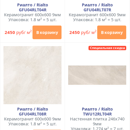
Риалто / Rialto
Риалто / Rialto
GFU04RLT04R
GFU04RLT07R
Керамогранит 600x600 9мм
Керамогранит 600x600 9мм
Упаковка: 1.8 м² = 5 шт.
Упаковка: 1.8 м² = 5 шт.
2
2
2450
руб/ м
2450
руб/ м
В корзину
В корзину
Специальная скидка
Риалто / Rialto
Риалто / Rialto
GFU04RLT08R
TWU12RLT04R
Керамогранит 600x600 9мм
Настенная плитка 246x740
Упаковка: 1.8 м² = 5 шт.
9мм
Упаковка: 1.274 м² = 7 шт.