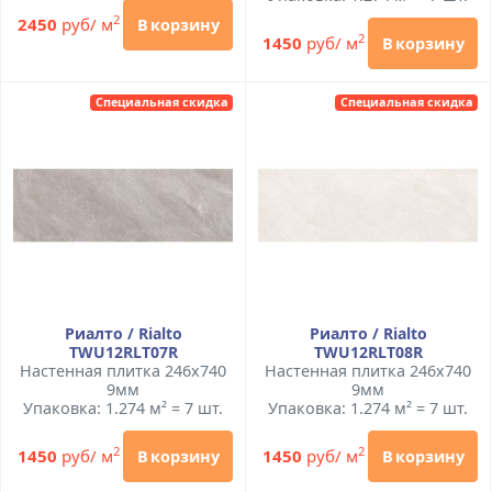
2
2450
руб/ м
В корзину
2
1450
руб/ м
В корзину
Специальная скидка
Специальная скидка
Риалто / Rialto
Риалто / Rialto
TWU12RLT07R
TWU12RLT08R
Настенная плитка 246x740
Настенная плитка 246x740
9мм
9мм
Упаковка: 1.274 м² = 7 шт.
Упаковка: 1.274 м² = 7 шт.
2
2
1450
руб/ м
1450
руб/ м
В корзину
В корзину