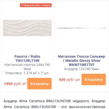
Специальная скидка
Риалто / Rialto
Металлик Глосси Сильвер
TWU12RLT18R
/ Metallic Glossy Silver
Настенная плитка 246x740
BWM71MET707
9мм
Бордюр 12x740 9мм
Упаковка: 1.274 м² = 7 шт.
430
руб/ шт
В корзину
2
1450
руб/ м
В корзину
Бордюр Alma Ceramica BWU13UNI70R недорого. бордюр
Alma Ceramica BWU13UNI70R - это высококачественная