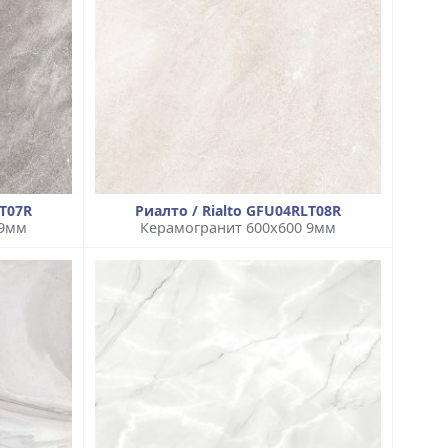
LT07R
Риалто / Rialto GFU04RLT08R
 9мм
Керамогранит 600x600 9мм