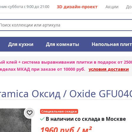
ик-суббота с 9:00 до 21:00
3D дизайн-проект
Акции
До
Для кухни
Для комнаты
Напольная пли
ый клей + система выравнивания плитки
в подарок от 250
еделах МКАД при заказе от 10000 руб.
условия доставки
amica Оксид / Oxide GFU0
Специальная скидка
В наличии со склада в Москве
1960
руб./ м²