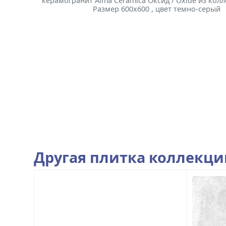
керамогранит Alma Ceramica Оксид / Oxide из колл
Размер 600x600 , цвет темно-серый
Другая плитка коллекц