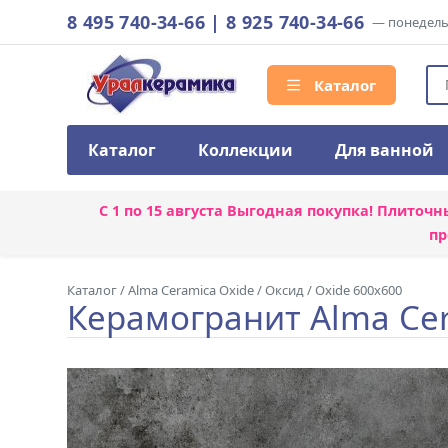
8 495 740-34-66
|
8 925 740-34-66
— понедельн
Каталог
Каталог
Коллекции
Для ванной
С 1 по 15 августа
Выгодная покупка! Плиточн
пр
Каталог
/
Alma Ceramica Oxide
/
Оксид / Oxide 600x600
Керамогранит Alma Cer