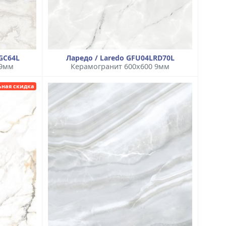
GC64L
Ларедо / Laredo GFU04LRD70L
 9мм
Керамогранит 600x600 9мм
ьная скидка