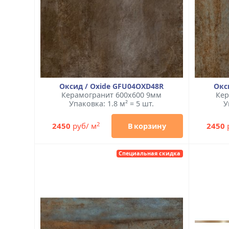
Оксид / Oxide GFU04OXD48R
Окс
Керамогранит 600x600 9мм
Кер
Упаковка: 1.8 м² = 5 шт.
У
2
2450
руб/ м
2450
В корзину
Специальная скидка