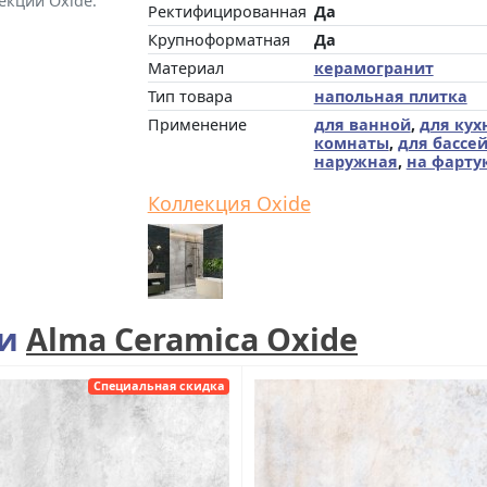
екции Oxide.
Ректифицированная
Да
Крупноформатная
Да
Материал
керамогранит
Тип товара
напольная плитка
Применение
для ванной
,
для кух
комнаты
,
для бассе
наружная
,
на фарту
Коллекция Oxide
ии
Alma Ceramica Oxide
Специальная скидка