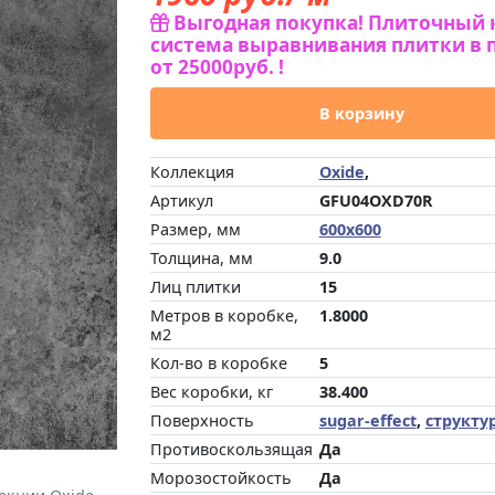
Выгодная покупка! Плиточный 
система выравнивания плитки в 
от 25000руб. !
В корзину
Коллекция
Oxide
,
Артикул
GFU04OXD70R
Размер, мм
600x600
Толщина, мм
9.0
Лиц плитки
15
Метров в коробке,
1.8000
м2
Кол-во в коробке
5
Вес коробки, кг
38.400
Поверхность
sugar-effect
,
структу
Противоскользящая
Да
Морозостойкость
Да