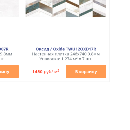
D07R
Оксид / Oxide TWU12OXD17R
 9.8мм
Настенная плитка 246x740 9.8мм
шт.
Упаковка: 1.274 м² = 7 шт.
2
1450
руб/ м
зину
В корзину