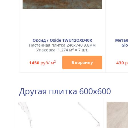
Оксид / Oxide TWU12OXD40R
Метал
Настенная плитка 246x740 9.8мм
Gl
Упаковка: 1.274 м² = 7 шт.
2
1450
руб/ м
430
р
В корзину
Другая плитка 600x600