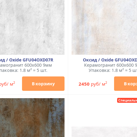
ид / Oxide GFU04OXD07R
Оксид / Oxide GFU04OX
амогранит 600x600 9мм
Керамогранит 600x600 
паковка: 1.8 м² = 5 шт.
Упаковка: 1.8 м² = 5 ш
2
2
руб/ м
2450
руб/ м
В корзину
В кор
Специальн