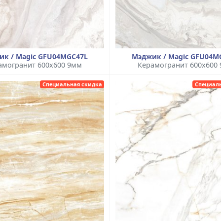
ик / Magic GFU04MGC47L
Мэджик / Magic GFU04M
амогранит 600x600 9мм
Керамогранит 600x600
Специальная скидка
Специал