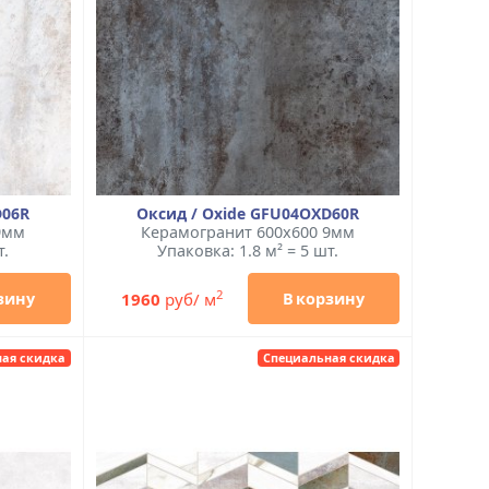
D06R
Оксид / Oxide GFU04OXD60R
9мм
Керамогранит 600x600 9мм
т.
Упаковка: 1.8 м² = 5 шт.
2
1960
руб/ м
зину
В корзину
ая скидка
Специальная скидка