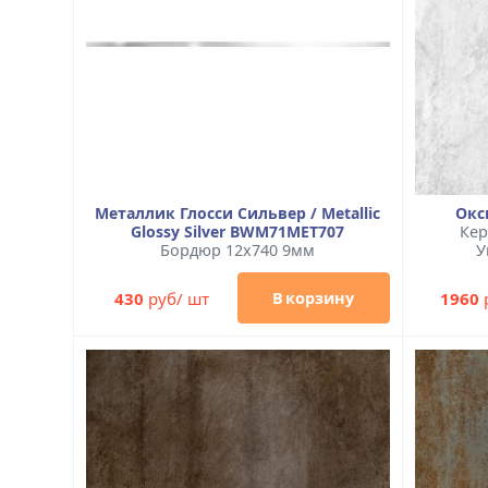
Металлик Глосси Сильвер / Metallic
Окс
Glossy Silver BWM71MET707
Кер
Бордюр 12x740 9мм
У
430
руб/ шт
1960
В корзину