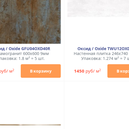
ид / Oxide GFU04OXD40R
Оксид / Oxide TWU12OX
амогранит 600x600 9мм
Настенная плитка 246x740
паковка: 1.8 м² = 5 шт.
Упаковка: 1.274 м² = 7 
2
2
руб/ м
1450
руб/ м
В корзину
В кор