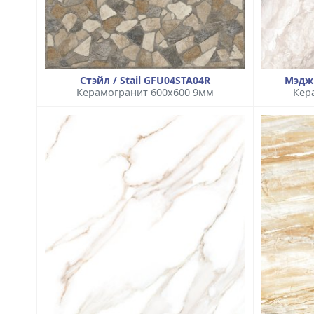
Стэйл / Stail GFU04STA04R
Мэдж
Керамогранит 600x600 9мм
Кер