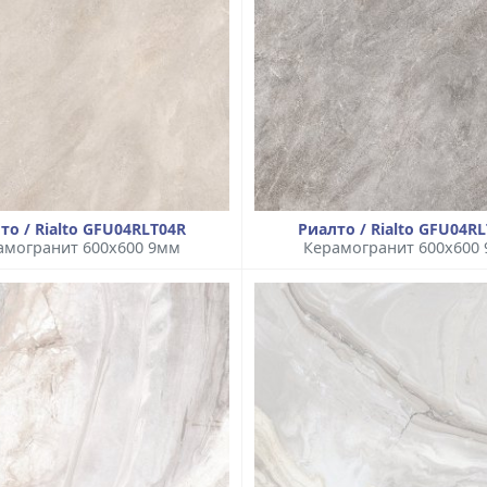
то / Rialto GFU04RLT04R
Риалто / Rialto GFU04R
амогранит 600x600 9мм
Керамогранит 600x600