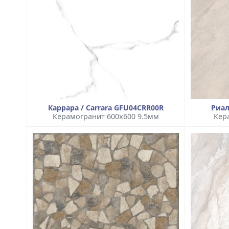
Каррара / Carrara GFU04CRR00R
Риал
Керамогранит 600x600 9.5мм
Кер