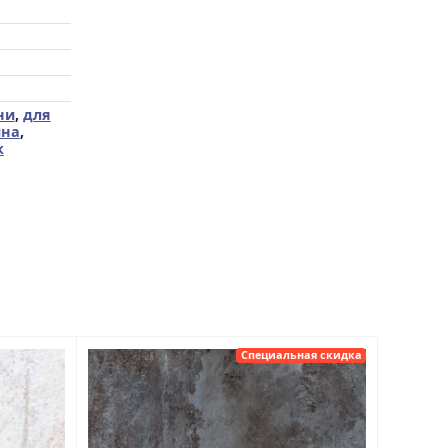
ни
,
для
йна
,
к
Специальная скидка