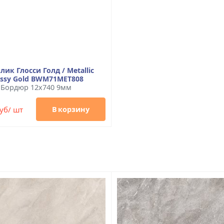
лик Глосси Голд / Metallic
ossy Gold BWM71MET808
Бордюр 12x740 9мм
уб/ шт
В корзину