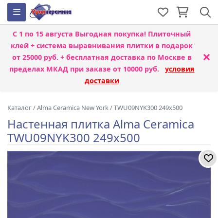
С 1 по 15 августа
Выгодная покупка! Плиточный
клей + система выравнивания плитки
в подарок
×
от 25000 руб. + бесплатная доставка по Москве в
пределах МКАД при заказе от 10000 руб.
условия
доставки
Каталог
/
Alma Ceramica New York
/
TWU09NYK300 249x500
Настенная плитка Alma Ceramica
TWU09NYK300 249x500