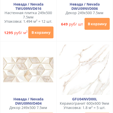
Невада / Nevada
Невада / Nevada
TWU09NVD616
DWU09NVD006
Настенная плитка 249x500
Декор 249x500 7.5мм
7.5мм
Упаковка: 1.494 м² = 12 шт.
649
руб/ шт
В корзину
2
1295
руб/ м
В корзину
Невада / Nevada
GFU04NVD00L
DWU09NVD404
Керамогранит 600x600 9мм
Декор 249x500 7.5мм
Упаковка: 1.8 м² = 5 шт.