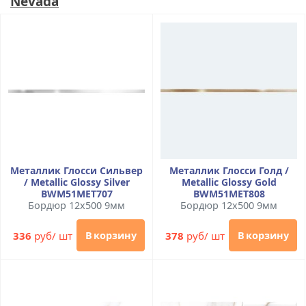
Nevada
Металлик Глосси Сильвер
Металлик Глосси Голд /
/ Metallic Glossy Silver
Metallic Glossy Gold
BWM51MET707
BWM51MET808
Бордюр 12x500 9мм
Бордюр 12x500 9мм
336
руб/ шт
378
руб/ шт
В корзину
В корзину