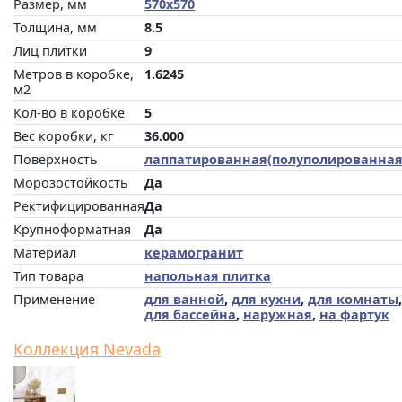
Размер, мм
570x570
Толщина, мм
8.5
Лиц плитки
9
Метров в коробке,
1.6245
м2
Кол-во в коробке
5
Вес коробки, кг
36.000
Поверхность
лаппатированная(полуполированная
Морозостойкость
Да
Ректифицированная
Да
Крупноформатная
Да
Материал
керамогранит
Тип товара
напольная плитка
Применение
для ванной
,
для кухни
,
для комнаты
,
для бассейна
,
наружная
,
на фартук
Коллекция Nevada